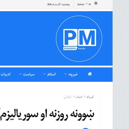
19
Kabul
پنجشنبه, اگست 6, 2026
°C
خبرونه
اسلام
سیاست
ادبیات
کورپاڼه
ادبیات
لیکوالي
ښوونه روزنه او سوریالیزم