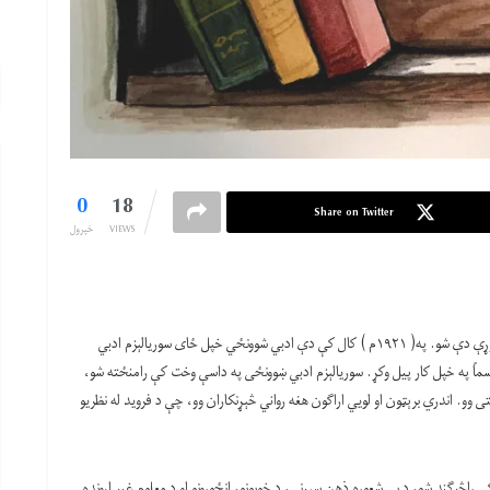
0
18
Share on Twitter
VIEWS
خپرول
سوریالېزم یا حقیقتپالنه کوم وخت چې د داداېزم ادبي ښوونځی مخ په ځوړې دې شو. په( ۱۹۲۱م ) کال کې دې ادبي شوونځي خپل ځای سوریالېزم ادبي
 د سوریالېزم ادبي ښوونځي په( ۱۹۲۲م )کال کې رسماً په خپل کار پیل وکړ. سوریالېزم ادبي ښوونځی په داسې وخت کې رامنځته شو،
 وو. اندري برېټون او لویي اراګون هغه رواني څېړنکاران وو، چې د فروید له نظریو
اڅرګند شو، د بې شعوره ذهن سپړنې، د خوبونو، انځورونو او د معلوم غیر اړونده