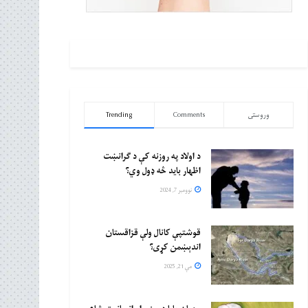
وروستی
Comments
Trending
د اولاد په روزنه کې د ګرانښت
اظهار باید څه ډول وي؟
نوومبر 7, 2024
قوشتپې کانال ولې قزاقستان
اندېښمن کړی؟
مې 21, 2025