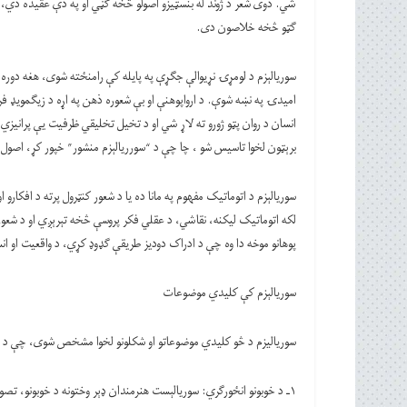
شي. دوی شعر د ژوند له بنسټیزو اصولو څخه ګڼي او په دې عقیده دي، چ
ګټو څخه خلاصون دی.
سوریالېزم د لومړۍ نړیوالې جګړې په پایله کې رامنځته شوی، هغه دوره چې 
امیدۍ په نښه شوې. د ارواپوهنې او بې شعوره ذهن په اړه د زیګمویډ فرو
برېټون لخوا تاسیس شو ، چا چې د “سورریالېزم منشور” خپور کړ، اصول 
سوریالېزم د اتوماتیک مفهوم په مانا ده یا د شعور کنټرول پرته د افکار
لکه اتوماتیک لیکنه، نقاشي، د عقلي فکر پروسې څخه تېرېږي او د شعور
پوهانو موخه دا وه چې د ادراک دودیز طریقې ګډوډ کړي، د واقعیت او ان
سوریالېزم کې کلیدي موضوعات
سوریالیزم د څو کلیدي موضوعاتو او شکلونو لخوا مشخص شوی، چې د هغ
۱ـ د خوبونو انځورګري: سوریالېست هنرمندان ډېر وختونه د خوبونو، تصو