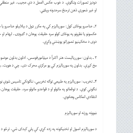
دودیز تصورات وننګوي. د خوب عکس العمل د دې عجیب، غیر منطقي او 
او غیر شعوري ذهن ترمنځ سرحدونه وپلټي.
۲ـ عناصرو يوځای کول: سوریالېزم کې په مکرر ډول د بېلابېلو عناصرو یا
عکسونو یا نظرونو په یوځای کولو سره حقیقت پوهان د ګډوډۍ، ابهام او 
دوی د مخکینیو تصوراتو پوښتنې وکړي.
۳ ـ بدلون: سورریالېست هنر اکثراً د میټامورفوسس، ادلون بدلون موض
مخ کېږي. بدلون په سوریالېزم کې یو مرکزي محرک دی، چې د هویت، واق
۴ـ تخریب: سوریالېزم په طبیعي توګه تخریبي، ننګونکي تاسیس شوي نورمون
ننګونې کوي. د توقعاتو په ماتولو او د قواعدو ماتولو سره، حقیقت پوه
انتقادي انعکاس وهڅوي.
ښوونه روزنه او سوریالېزم
د سوریالېزم اصول او تخنیکونه په زده کړې کې پلي کېدای شي، ترڅو د ز