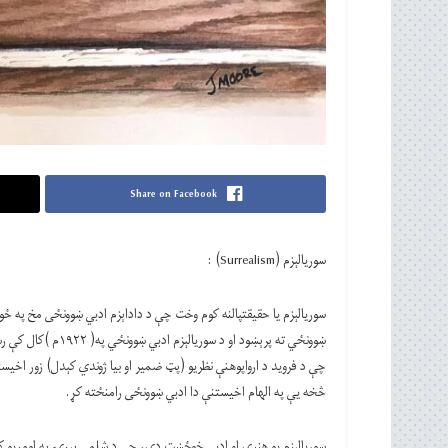
Share on Facebook
سوریالېزم (Surrealism) :
ښوونځي ته پرېښود او
چې د فروید د ارواپوهنې نظریو (پټ ضمیر او بیا ژوندي کېدل) زور اخیستی
څخه یې په الهام اخیستنې دا ادبي ښوونځی رامنځته کړ.
سوریالېزم یو هنري او ادبي خوځښت دی، چې د شلمې پېړۍ په لومړیو کې ر