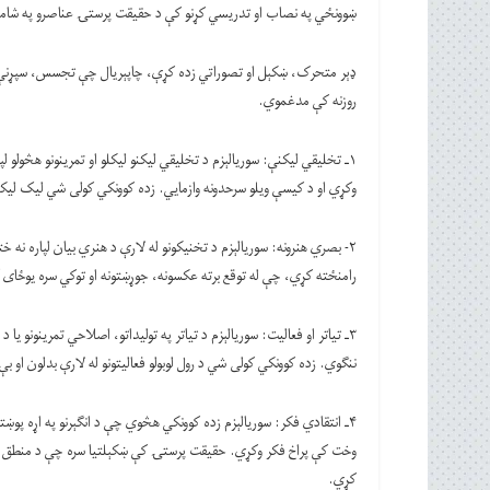
ښوونځي په نصاب او تدریسي کړنو کې د حقیقت پرستۍ عناصرو په شاملو
ډېر متحرک، ښکېل او تصوراتي زده کړې، چاپېریال چې تجسس، سپړنې ا
روزنه کې مدغموي.
۱ـ تخلیقي لیکنې: سوریالېزم د تخلیقي لیکنو لیکلو او تمرینونو هڅول
وکړي او د کیسې ویلو سرحدونه وازمايي. زده کوونکي کولی شي لیک لیک
۲- بصري هنرونه: سوریالېزم د تخنیکونو له لارې د هنري بیان لپاره نه
رامنځته کړي، چې له توقع برته عکسونه، جوړښتونه او توکي سره یوځای 
۳ـ تیاتر او فعالیت: سوریالېزم د تیاتر په تولیداتو، اصلاحي تمرینونو ی
ننګوي. زده کوونکي کولی شي د رول لوبولو فعالیتونو له لارې بدلون او 
۴ـ‌ انتقادي فکر: سوریالېزم زده کوونکي هڅوي چې د انګېرنو په اړه پوښت
وخت کې پراخ فکر وکړي. حقیقت پرستۍ کې ښکېلتیا سره چې د منطق یا 
کړي.