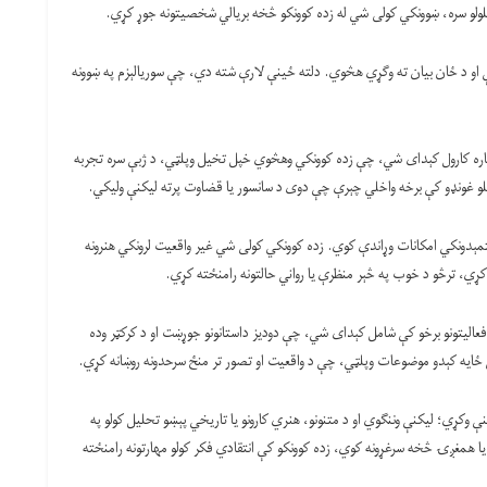
لو سره، ښوونکي کولی شي له زده کوونکو څخه بریالي شخصیتونه جوړ کړي.
و د ځان بیان ته وګړي هڅوي. دلته ځینې لارې شته دي، چې سوریالېزم په ښوونه
و لپاره کارول کېدای شي، چې زده کوونکي وهڅوي خپل تخیل وپلټي، د ژبې سره تجربه
لو غونډو کې برخه واخلي چېرې چې دوی د سانسور یا قضاوت پرته لیکنې ولیکي.
 ختمېدونکي امکانات وړاندې کوي. زده کوونکي کولی شي غیر واقعیت لرونکي هنرونه
کړي، ترڅو د خوب په څېر منظرې یا رواني حالتونه رامنځته کړي.
ا د فعالیتونو برخو کې شامل کېدای شي، چې دودیز داستانونو جوړښت او د کرکټر وده
بې ځایه کېدو موضوعات وپلټي، چې د واقعیت او تصور تر منځ سرحدونه روښانه کړي.
نې وکړي؛ لیکنې وننګوي او د متنونو، هنري کارونو یا تاریخي پېښو تحلیل کولو په
همغږۍ څخه سرغړونه کوي، زده کوونکو کې انتقادي فکر کولو مهارتونه رامنځته