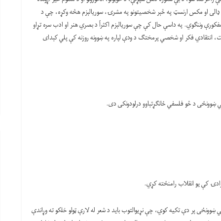
ډالی او مکس ارنسټ په څېر شخصیتونو په مشرۍ، سوریالېزم هڅه وکړه، چې د
مفکورې وننګوي. په داسې حال کې چې سوریالېزم اکثراً د بصري هنر او ادب سره تړاو
ت، انتقادي فکر او شخصي پرمختګ د ودې لپاره په ښوونه روزنه کې پلي کېدای
بي ښوونځی پر دې تکیه کوي، چې نړیوالتوب باید د شعر له لارې ټولو خلکو ته وړاندې