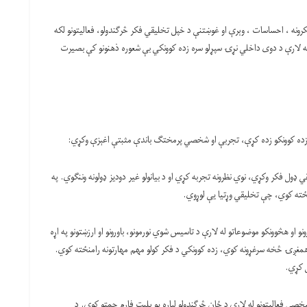
رونه ، احساسات ، وېرې او غوښتنې د خپل تخلیقي فکر څرګندولو، فعالیتونو لکه
ه لارې د دوی داخلي نړۍ سپړلو سره زده کوونکي بې شعوره ذهنونو کې بصیرت
د زده کوونکو زده کړې، تجربې او شخصي پرمختګ باندې مثبتې اغېزې وکړي:
ول فکر وکړي، نوي نظرونه تجربه کړي او د بیانولو غیر دودیز ډولونه وننګوي. په
ته کوي، چې تخلیقي وړتیا یې لوړوي.
و او هڅوونکو موضوعاتو له لارې د تاسیس شوي نورمونو، باورونو او ارزښتونو په اړه
مغږۍ څخه سرغړونه کوي، زده کوونکي د فکر کولو مهم مهارتونه رامنځته کوي.
ل کړي.
ا شخصي فعالیتونو له لارې د ځان څرګندولو لپاره یو پلیټ فارم چمتو کوي. د