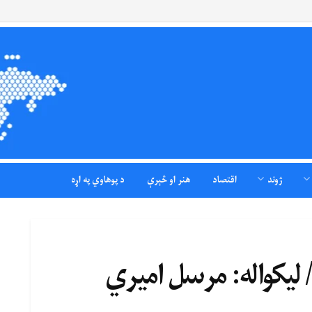
ژوند
اقتصاد
هنر او څېرې
د پوهاوي په اړه
/ لیکواله: مرسل امیري