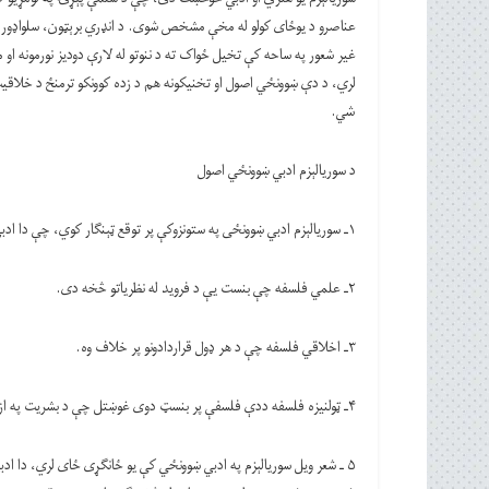
عناصرو د یوځای کولو له مخې مشخص شوی. د انډري برېټون، سلواډور 
غیر شعور په ساحه کې تخیل ځواک ته د ننوتو له لارې دودیز نورمونه او 
لري، د دې ښوونځي اصول او تخنیکونه هم د زده کوونکو ترمنځ د خلاقی
شي.
د سوریالېزم ادبي ښوونځي اصول
۱ـ سوریالېزم ادبي ښوونځی په ستونزوکې پر توقع ټېنګار کوي، چې دا ادبي ښوونځی د څو فلسفي ځانګړتېاوو درلودونکی دی.
۲ـ علمي فلسفه چې بنست یې د فروید له نظریاتو څخه دی.
۳ـ اخلاقي فلسفه چې د هر ډول قراردادونو پر خلاف وه.
۴ـ ټولنیزه فلسفه ددې فلسفې پر بنسټ دوی غوښتل چې د بشریت په ازادۍ کې یو انقلاب رامنځته کړي.
۵ ـ شعر ویل سوریالېزم په ادبي ښوونځي کې یو ځانګړی ځای لري، دا اد