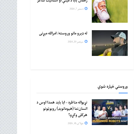
رحمان بابا د مینې او انسانیت شاعر
دسمبر 7, 2024
له ډېرو ماتو وروسته/ امرالله مېړنی
سپتمبر 20, 2024
وروستي خپاره شوي
نړیواله مناظره – ایا باید همدا اوس د
انسان‌نما (هیومانوېډ) روبوټونو
هرکلی وکړو؟
جولای 18, 2026