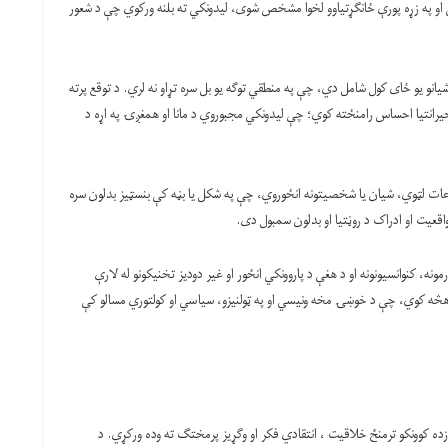
په زړه پورې ځانګړتیاوو لخوا مشخص شوی، لیدونکي ته بلنه ورکوي چې د شعور
 شیانو یو ځای کول شامل دي، چې په منطقي توګه یو بل سره تړاو نه لري. د توقع پرته
حیرانتیا احساس رامنځته کوي؛ چې لیدونکي مجبوروي د مانا او همغږۍ په اړه د
وعات لټوي، شیان یا شخصیتونه انځوروي، چې په شکل یا بڼه کې بنسټیز بدلون سره
عیت او ادراک د روڼتیا او بدلون سمبول دی.
ه، کنوانسیونونه او د هغې د پاروونکي انځور او غیر دودیز تخنیکونو له لارې
ان هڅه کوي، چې د خوښۍ مخه ونیسي او په ټولنیزو، سیاسي او کولتوري مسالو کې
ده کوونکو ترمنځ خلاقیت ، انتقادي فکر او وګړيز پرمختګ ته وده ورکړي. د