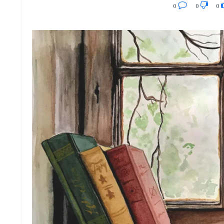
0
0
0