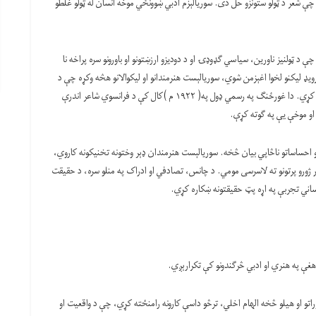
ې شعر د ټولو ستونزو حل دی. سوریالېزم ادبي ښوونځي موخه انسان له ټولو غلطو
د ټولنیز ناورین، سیاسي ګډوډۍ او د دودیزو ارزښتونو او باورونو سره پراخه نا
یډ لیکنو لخوا اغېزمن شوي، سوریالېست هنرمندانو او لیکوالانو هڅه وکړه چې د
انسان د روان پټو ژورو ته لاړ شي او د تخیل تخلیقي ظرفیت یې پرانیزي کړي. دا غورځنګ په رسمي ډول په( ۱۹۲۲ م )کال کې د فرانسوي شاعر اندرې
او موخې یې په ګوته کړې.
و او احساساتو ناڅاپي بیان څخه. سوریالېست هنرمندان ډېر وختونه تخنیکونه کاروي،
 ژورو پرتونو ته لاسرسی مومي. د چانس، تصادفي او ادراک په منلو سره، د حقیقت
ساني تجربې په اړه پټ حقیقتونه ښکاره کړي.
ې په هنري او ادبي څرګندونو کې تکرارېږي.
راتو او هیلو څخه الهام اخلي، ترڅو داسې کارونه رامنځته کړي، چې د واقعیت او