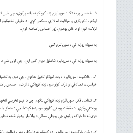
۵ ـ‌ شخصي پرمختګ: سوریالېزم زده کوونکو ته بلنه ورکوي، چې خپل فک
لیکنو، انځورګرۍ یا مراقبت له لارې منعکس کړي. د حقیقي تخنیکونو ل
ترلاسه کوي او د ځان پوهاوي ژور احساس رامنځته کوي.
په ښوونه روزنه کې د سوریالېزم ګټې
په ښوونه روزنه کې د سرریالېزم شاملول ډېرې ګټې لري، چې کولی شي 
۱ـ . خلاقیت: سوریالېزم د زده کوونکو تخیل هڅوي، چې دوی په تخلیقي ډ
خپلسري، تصادفي او درک کولو سره، زده کوونکي د ازادۍ احساس رامنځ
۲ـ انتقادي فکر: سوریالېزم زده کوونکي ننګوي چې د خپلو تخریبي انځورون
پوښتنې وکړي. د حقیقت پرستۍ کارونو سره په ښکېلتیا،چې د منطق یا ه
دوی ته دا ځواک ورکوي چې پېچلې مسالې د بېلابېلو لیدونو څخه تحلی
۳ـ‌ د ځان څرګندونه: سوریالېزم زده کوونکو ته د لیکلو، هنر ، فعالیت ی