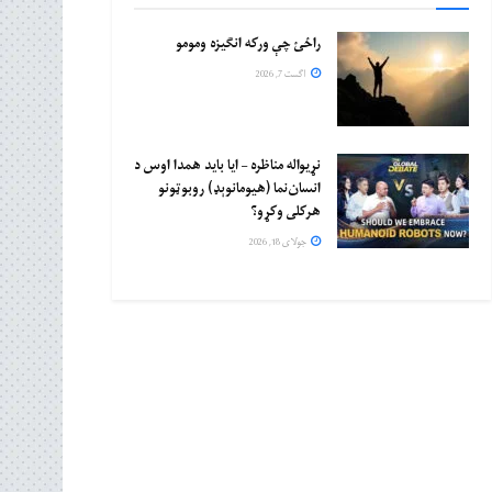
راځئ چې ورکه انګیزه ومومو
اگست 7, 2026
نړیواله مناظره – ایا باید همدا اوس د
انسان‌نما (هیومانوېډ) روبوټونو
هرکلی وکړو؟
جولای 18, 2026