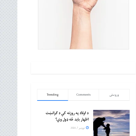
وروستی
Comments
Trending
د اولاد په روزنه کې د ګرانښت
اظهار باید څه ډول وي؟
نوومبر 7, 2024