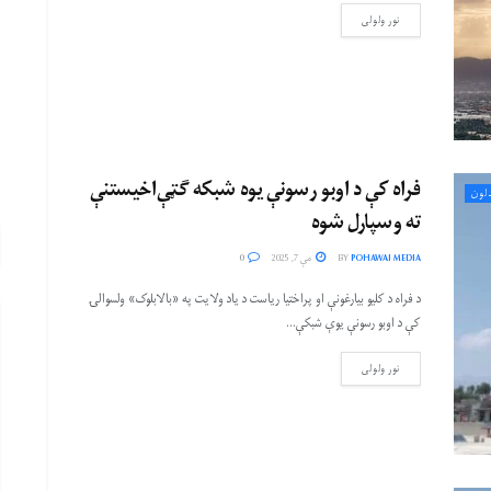
نور ولولی
فراه کې د اوبو رسونې یوه شبکه ګټې‌اخیستنې
لون
ته وسپارل شوه
POHAWAI MEDIA
BY
مې 7, 2025
0
د فراه د کلیو بیارغونې او پراختیا ریاست د یاد ولایت په «بالابلوک» ولسوالۍ
کې د اوبو رسونې یوې شبکې...
نور ولولی