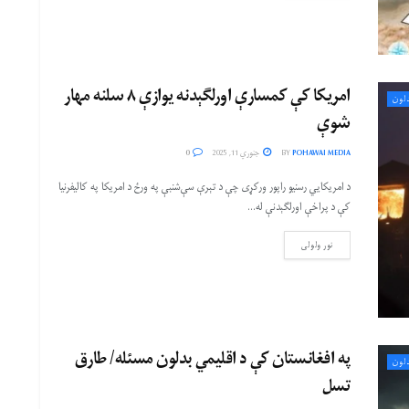
امریکا کې کمسارې اورلګېدنه یوازې ۸ سلنه مهار
لون
شوې
POHAWAI MEDIA
BY
جنوري 11, 2025
0
د امریکايي رسنیو راپور ورکړی چې د تېرې سې‌شنبې په ورځ د امریکا په کالیفرنیا
کې د پراخې اورلګېدنې له...
نور ولولی
په افغانستان کې د اقلیمي بدلون مسئله/ طارق
لون
تسل