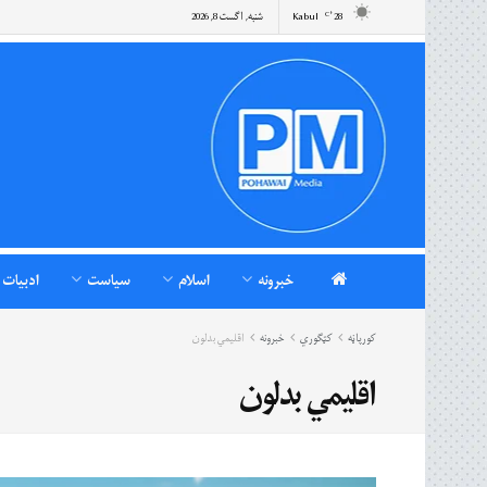
28
Kabul
شنبه, اگست 8, 2026
°C
خبرونه
اسلام
سیاست
ادبیات
کورپاڼه
کټګوري
خبرونه
اقلیمي بدلون
اقلیمي بدلون