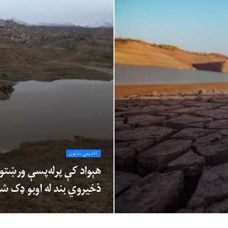
اقلیمي بدلون
هېواد کې پرله‌پسې ورښتو
ذخیروي بند له اوبو ډک شو 