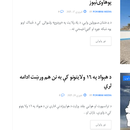
پوهاوی‌نیوز
POHAWAI MEDIA
BY
فبروري 17, 2025
0
د بدخشان مسوولین وایي، د یاد ولایت په «وردوج» ولسوالۍ کې د څښاک اوبو
یوه شبکه جوړه او ګټې‌اخیستنې ته...
نور ولولی
د هېواد په ۱۶ ولایتونو کې به نن هم ورښت ادامه
لون
لري
POHAWAI MEDIA
BY
جنوري 20, 2025
0
د ترانسپورت او هوايي چلند وزارت د هواپېژندنې ادارې نن د هېواد په ۱۶ ولایتونو
کې د واورې، باران او...
نور ولولی