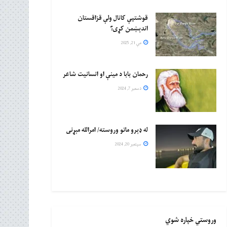
قوشتپې کانال ولې قزاقستان
اندېښمن کړی؟
مې 21, 2025
رحمان بابا د مینې او انسانیت شاعر
دسمبر 7, 2024
له ډېرو ماتو وروسته/ امرالله مېړنی
سپتمبر 20, 2024
وروستي خپاره شوي