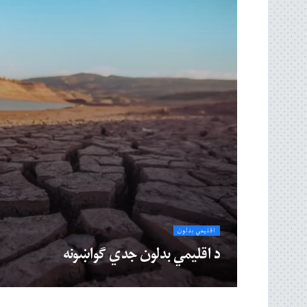
اقلیمي بدلون
د اقلیمي بدلون جدي ګواښونه