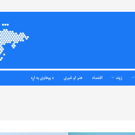
ژوند
اقتصاد
هنر او څېرې
د پوهاوي په اړه