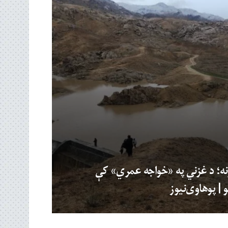
نه؛ د غزني په «خواجه‌ عمري» کې
| پوهاوی‌نیوز