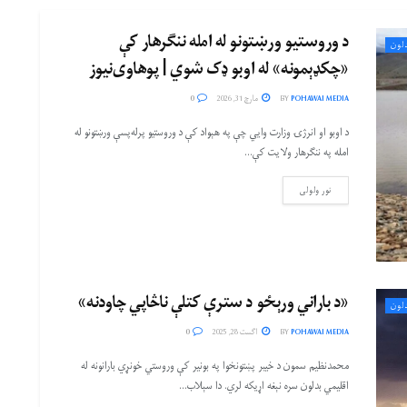
د وروستیو ورښتونو له امله ننګرهار کې
لون
«چکډېمونه» له اوبو ډک شوي | پوهاوی‌نیوز
POHAWAI MEDIA
BY
مارچ 31, 2026
0
د اوبو او انرژۍ وزارت وایي چې په هېواد کې د وروستیو پرله‌پسې ورښتونو له
امله په ننګرهار ولایت کې...
نور ولولی
«د باراني ورېځو د سترې کتلې ناڅاپي چاودنه»
لون
POHAWAI MEDIA
BY
اگست 28, 2025
0
محمدنظیم سمون د خیبر پښتونخوا په بونیر کې وروستي خونړي بارانونه له
اقلیمي بدلون سره نېغه اړیکه لري. دا سېلاب...