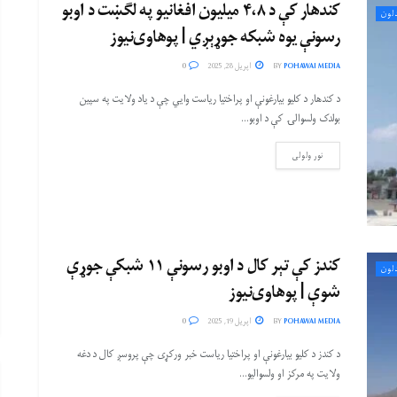
کندهار کې د ۴،۸ میلیون افغانیو په لګښت د اوبو
لون
رسونې یوه شبکه جوړېږي | پوهاوی‌نیوز
POHAWAI MEDIA
BY
اپریل 28, 2025
0
د کندهار د کلیو بیارغونې او پراختیا ریاست وایي چې د یاد ولایت په سپین
بولدک ولسوالۍ کې د اوبو...
نور ولولی
کندز کې تېر کال د اوبو رسونې ۱۱ شبکې جوړې
لون
شوې | پوهاوی‌نیوز
POHAWAI MEDIA
BY
اپریل 19, 2025
0
د کندز د کلیو بیارغونې او پراختیا ریاست خبر ورکړی چې پروسږ کال د دغه
ولایت په مرکز او ولسواليو...