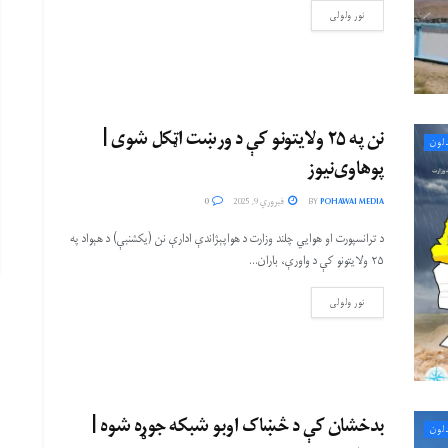
نور ولولی
نن په ۲۵ ولایتونو کې د ورښت اټکل شوی |
لون
پوهاوی‌نیوز
POHAWAI MEDIA
BY
فبروري 9, 2025
0
د ترانسپورت او هوایي چلند وزارت د هواپېژاندې ادارې نن (یکشنبې) د هېواد په
۲۵ ولایتونو کې د واورې، باران...
نور ولولی
بدخشان کې د څښاک اوبو شبکه جوړه شوه |
لون