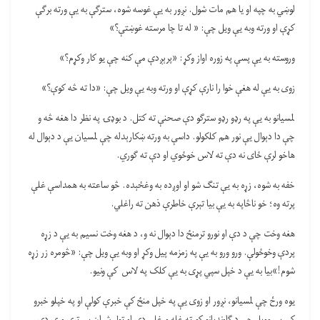
لوښي به چپه او یا هم مات شول. نږور به یې غوسه شوه، سترګې به یې ورته برګې
کړې او ورته وبه یې ویل چې: « له تا چا مرسته غوښتې؟»
وروسته به یې پسې په زوره اواز وکړ: «پرېږدې مې کنه چې یو کار وکړم؟»
زوی به یې له هغې خوا را نارې کړې او ورته وبه یې ویل چې: «دا ته څه کوې؟»
لمسیانو به یې په رډو رډو سترګو دې صحنې ته کتل. د بوډۍ په نظر دا هغه څه و
چې دا دېوال یې نور هم کلکولو. داسې به ورته ښکارېدله چې لمسیان یې د دېوال له
هاخو لرې ځای نه دې ته لاس خوځوي او دې ته ګوري.
خفه به شوه، زړه به یې تنګ شو او اوږده به وغځېده. څو ساعته به همداسې غلې
پرته وه؛ خو ناڅاپه به یې بیا تېرې خاطرې ذهن ته راغلي.
هغه وخت چې د دې او نورو ترمنځ دا دېوال نه و، د هغه وخت نسیم به یې د زړه
پردې وخوځولې. ورو ورو به یې په زمزمه پیل وکړ او وبه یې ویل چې: «څومره زر زړه
شوم!»بیا به یې د خپل سپي پړی به یې کلک په لاس کې ونیو.
یوه ورځ چې لمسیانو، نږور او زوی یې په خپل منځ کې خبرې کولې او په خپلو خبرو
کې یې وویل چې د ګاونډیانو کورته غله ورغلي دي او ټول شیان یې ترې وړي دي.