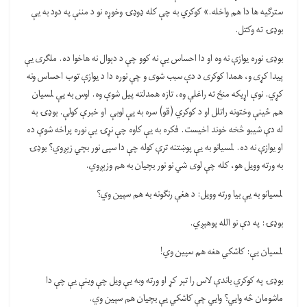
سترګیه ها دا هم واخله.» کوکري به چې کله ډوډۍ وخوړه نو د مننې په دود به یې
بوډۍ ته وکتل.
بوډۍ نوره یوازې نه وه او دا احساس یې نه کوو چې د دېوال نه هاخوا ده. ملګری یې
پیدا کړی و، همدا کوکری د دې سبب شوی و چې نوره دا د یوازې توب احساس ونه
کړي. نوې اړیکه منځ ته راغلې وه، تازه همدلته پیل شوې وه. اوس به یې لمسیان
هم ځينې وختونه راتلل او د کوکري (قو) سره به یې لوبې او خبرې کولې. بوډۍ به
له دې شیبو څخه خوند اخیست. فکره به یې کاوه چې نړۍ یې نوره پراخه شوې ده
او یوازې نه ده. لمسیانو به یې پوښتنه ترې کوله چې دا سپی نور بچي زېږوي؟ بوډۍ
به ورته وویل هو، کله چې لوی شي نو نور بچیان به هم وزېږوي.
لمسیانو به یې بیا ورته وویل: د هغې رنګونه به هم سپین وي؟
بوډۍ: په دې نو الله پوهېږي.
لمسیان یې: کاشکي هغه هم سپین وي!
بوډۍ په کوکري باندې لاس را تېر کړ او ورته وبه یې ویل چې وینې یې چې دا
ماشومان څه وایي؟ وایي چې کاشکي یې بچیان هم سپین وي.