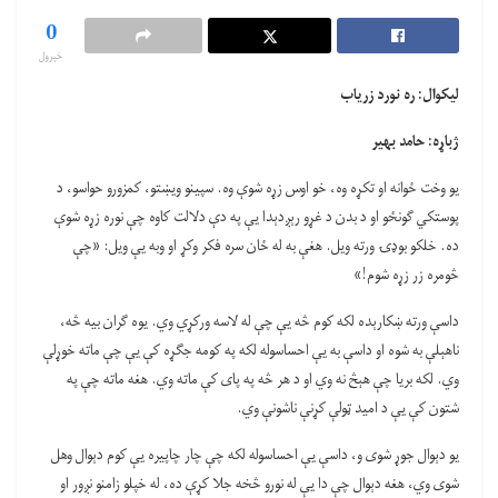
0
خپرول
لیکوال: ره نورد زریاب
ژباړه: حامد بهیر
یو وخت ځوانه او تکړه وه، خو اوس زړه شوې وه. سپینو ویښتو، کمزورو حواسو، د
پوستکي ګونځو او د بدن د غړو رېږدېدا یې په دې دلالت کاوه چې نوره زړه شوې
ده. خلکو بوډۍ ورته ویل. هغې به له ځان سره فکر وکړ او وبه یې ویل: «چې
څومره زر زړه شوم!»
داسې ورته ښکارېده لکه کوم څه یې چې له لاسه ورکړي وي. یوه ګران بیه څه،
ناهېلې به شوه او داسې به یې احساسوله لکه په کومه جګړه کې یې چې ماته خوړلې
وي. لکه بریا چې هېڅ نه وي او د هر څه په پای کې ماته وي. هغه ماته چې په
شتون کې یې د امید ټولې کړنې ناشونې وي.
یو دېوال جوړ شوی و، داسې یې احساسوله لکه چې چار چاپیره یې کوم دېوال وهل
شوی وي، هغه دېوال چې دا یې له نورو څخه جلا کړې ده، له خپلو زامنو نږور او