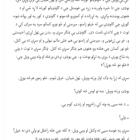
بوډۍ چې دا خبره واورېده زړه یې غوښتل چې د ګاونډیانو کورته لاړه شي او د
هغوی پوښتنه وکړي. په لړزانده او کمزورو قدمونو د ګاونډې د کور په لور روانه شوه.
ګوري چې ګاونډي يې له خپلو زامنو، مېرمنې او څو نورو کسانو سره په سرای کې د
توت د ونې لاندې ناست دی. ګاونډی یې ډنګر سړی و، بدن یې ټول لړزې اخیستی
و، غږ یې ژړغونی و، مېرمنې او زامنو یې هم غلی ماتم نېولی و او سړې ته یې کتل،
څو نور کسان چې هلته وو هغوی هم ډنګر سړي ته کتل. ډنګر سړي د توت د ونې
په شاخ پورې د پړې په تړلو بوخت و، چې بوډۍ نږدې ورغله او وته ويې ویل چې:
«غلو مو څه یوړل؟»
سړي له ژړا په ډک اواز ورته وویل، ټول شیان، غرق شوم، غلو زموږ هرڅه یوړل.
بوډۍ ورته وویل: ښه نو اوس څه کوې؟
ــ د غه سپی په ونه کې راځړوم او زندۍ کوم یې.
ــ ولې؟
سړي په غوسه سپي ته وکتل او ویې ویل: « کله چې غله راغلل نو ولې دې نه غپل؟
تر څو موږ ویښ شو، هغه وخت خو موږ په خوندور خوب وېده وو.»