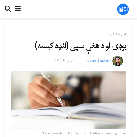
کورپاڼه
ادبیات
بوډۍ او د هغې سپی (لنډه کیسه)
Hamid Baheer
by
جنوري 18, 2026
Close up of female hands writing notes in her diary while staying at home