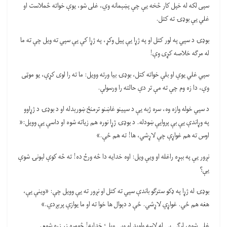
سپی لکه له خپل کار څخه یې چې پښېمانه وي، غلی شو، یوې خواته څملاست او
غلي یې بوډۍ ته کتل.
بوډۍ د سپي په لور کتل او په ژړا یې پیل وکړ، په ژړا کې یې سپي ته ويل چې ته ما
له مرګه خلاصه کړی وې!
سپي غلي یوې او بلې خواته کتل، بوډۍ بیا ورته وویل: ما ته را لوی کړې، یو موټی
وې، دا زه وم چې ته مې تر دې حالته را ورسولې.
د سپي خوله وازه وه، سره ژبه یې د سپینو غاښنو ترمنځ ښورېدله او د بوډۍ د ژړاوو
په وړاندې یې بې پروایې ښودله. د بوډۍ ژړا نوره هم زیاته شوه او داسې یې وویل:«
اوس ته هم غواړې چې لاړشي، ها! ته هم ځې.»
نږور یې په بېړه راغله او ویې ویل: اوه خدایه دا څه ورځ ده! ته څه کوې لېونۍ شوې
یې؟
بوډۍ له ژړا په ډکو سترګو باندې سپي ته کتل او نږور ته یې وویل چې: «وینې یې،
هغه هم ځي. غواړي لاړشي. ځې د دېوال ها خوا ته او ما یوازې پرېږدي.»
غلې شوه، لرګی یې له لاسه ولوېد او ویې ویل؛ خدایه! څومره زر زړه شوم.