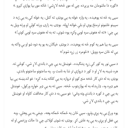
«ګوره دا ماشومان مه پرېږده چې له موږ څخه لاړشي؛ ځکه موږ بیا یوازې کېږو.»
سپی په څه نه پوهېده، په وازه خوله به یې بوډۍ ته کتل، په خوله کې به یې ژبه د
سپینو غاښونو ترمنځ یوې او بلې خواته اړوله. بوډۍ به زارۍ ورته کولې او ورته ویل به
یې چې: «ته له هغوی سره لوبې وکړه پوه شوې، ته به له هغوی سره لوبې کوې!»
سپی به بیا هم په کوم څه نه پوهېده، د بوډۍ خپګان به یو په دوه شو او بې واکه به
یې له ځان سره وویل: «څومره زر زړه شوم!»
د سپي نور په کور کې زړه پتنګېده، غوښتل به یې چې د باندې لاړ شي، کوڅې ته.
هره شېبه به لاړ او د کور د دروازې تر شا به ناست و، په ساعتونو ساعتونو باندې.
بوډۍ به له دې کار څخه منع کوو او دروازه به یې کلکه بنده کړه؛ خو اندېښنه یې بیا
هم ډېره وه، ډارېدله به له یوازېتوب څخه. سپي ته به يې ډېر خواړه ورکول، غوښتل
به یې چې د کوره د باندې ونه وځي؛ خو سپي به د دې کار مخالفت کاواه او غوښتل
به یې چې د باندې لاړ شي.
یوه ورځ یې په پړي وتړو، سپي ځان په ځمکه ځمکه وهه، چېغې به یې وهلې، وبه
یې غفل او پړي به یې په غاښ کړ. بوډۍ نه شوی کولای چې دا حالت وزغمي او له
ځان سره به یې وویل چې: «خدایه! اخر به ځان ووژني.»