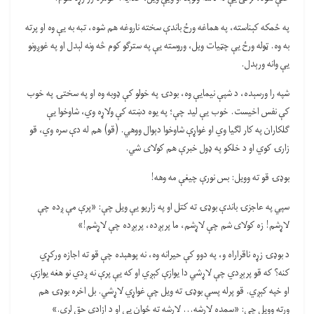
په ځمکه کېناسته، په هماغه ورځ باندې سخته ناروغه هم شوه، تبه به یې وه او پرته
به وه. ټوله ورځ یې چټیات ویل، وروسته یې په سترګو کوم څه ونه لېدل او په غوږونو
یې وانه ورېدل.
شپه را ورسېده، د شپې نیمایې وه، بودۍ په خولو کې ډوبه وه او په سختۍ په خوب
کې نفس اخیست. خوب یې لید چې؛ په یوه دښته کې ولاړه وي، شاوخوا یې
ګلکاران په کار لګیا وي او غواړې شاوخوا دېوال ووهي. (قو) هم له دې سره وي، قو
زارۍ کوي او د خلکو په ډول خبرې هم کولای شي.
بوډۍ قو ته وویل: بس نورې چیغې مه وهه!
سپي په عاجزۍ باندې بوډۍ ته کتل او په زاریو یې ویل چې: «پرې مې ږده چې
لاړشم! زه کولای شم چې لاړشم، ما پرېږده، پرېږده چې لاړشم!»
د بوډۍ زړه ناقراراه و، په دوو کې حیرانه وه، نه پوهېده چې قو ته اجازه ورکړي
کنه؟ که قو پرېږدي چې لاړشي دا یوازې کېږي او که یې پرې نه ږدي نو هغه یوازې
او خپه کېږي. قو پرله پسې بوډۍ ته ویل چې غواړي لاړشي. بل اخره بوډۍ هم
ورته وویل چې: «سمده لاړشه… لاړشه ته ځوان یې او د ازادي حق لرې.»