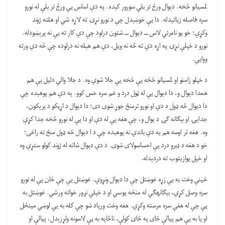
لمسیانو څخه. دېوال ورځ تر بلې سورور کېده. په دې اساس یې ورځ تر بلې له نورو
سره فاصله زیاتېدله. دا یې خوښېدل چې د نورو نړۍ ته لاړه شي او هلته ژوند
وکړي؛ خو یو نامرئي لاس ــ دېوال ــ شتون درلود چې دې کار ته یې نه پرېښودله.
نورو د خپلې نړۍ په اړه دې ته څه نه ویل، دې هم هېله نه درلوده چې څه دې ورته
ووایي.
د خپلو زامنو او لمسیانو څځه یې څخه یې جلا شوې وه. د جلا والي دلیل یې هم
همدا دېوال و، دا دېوال یې له ټول درد و غم سره حس کوو. په دې هم پوهېده چې
دا دېوال څه ډول د دې او نورو ترمنځ جوړ شوی دی؛ دا دېوال د اړیکو د پرېکون،
جدایۍ او بېګانه ګۍ د ېوال و، چې هغه یې له دې او دا یې له نورو څخه جدا کړې
وه. هغه تر اوسه هم په دې باندې نه پوهېده چې د ا دېوال څه ډول منځ ته راغی؛
خو د هغه د ډبرو درد یې احساسولای شوی. د دې دېوال شاته له ژوند کولو ستړې وه
او خپل یوازېتوب ته دردېدله.
ځینې وخت به یې زړه غوښتل چې دا دېوال ونړوي. غوښتل یې چې ځان یې له نورو
سره وصل کړي، بېګانهګي له منځه یوسي او د خپلې نږور خواته ورشي. غوښتل به
یې چې له هغې سره مرسته وکړي. هغه وخت وریاد شو چې کله به يې لوښي مینځل
او یا به یې هم پیالې ځای په ځای کولې، ناڅاپه به یې لاسونه ولړزېدل، پیالې او