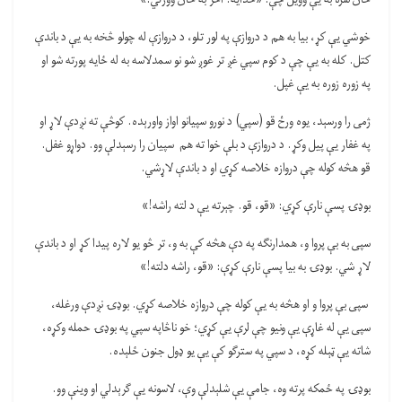
خوشي یې کړ، بیا به هم د دروازې په لور تلو، د دروازې له چولو څخه به یې د باندې
کتل. کله به یې چې د کوم سپي غږ تر غوږ شو نو سمدلاسه به له ځایه پورته شو او
په زوره زوره به یې غپل.
ژمی را ورسېد، یوه ورځ قو (سپي) د نورو سپیانو اواز واورېده. کوڅې ته نږدې لاړ او
په غفار یې پیل وکړ. د دروازې د بلې خوا ته هم سپیان را رسېدلې وو. دواړو غفل.
قو هڅه کوله چې دروازه خلاصه کړي او د باندې لاړشي.
بوډۍ پسې نارې کړي: «قو، قو. چېرته یې د لته راشه!»
سپی به بې پروا و، همدارنګه په دې هڅه کې به و، تر څو یو لاره پیدا کړ او د باندې
لاړ شي. بوډۍ به بیا پسې نارې کړې: «قو، راشه دلته!»
سپی بې پروا و او هڅه به یې کوله چې دروازه خلاصه کړي. بوډۍ نږدې ورغله،
سپی یې له غاړې یې ونیو چې لرې یې کړي؛ خو ناڅاپه سپي په بوډۍ حمله وکړه،
شاته یې ټېله کړه، د سپي په سترګو کې یې یو ډول جنون ځلېده.
بوډۍ په ځمکه پرته وه، جامې یې شلېدلې وې، لاسونه یې ګرېدلي او وینې وو.