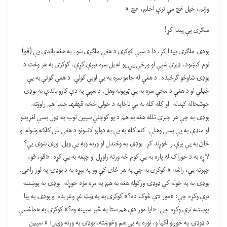
وژنم، خپل غچ مې ترې اخلم، غچ.»
ملګری یې پیدا کړ!
بوډۍ ملګری پیدا کړ، دا د سپي کوکری د هغې ملګری شو. په هغه باندې یې (قو)
نوم کېښود. ډېرې شپې او ورځې یي یو له بل سره تېرې کړې. کوکری به هر وخت د
بوډۍ شاوخو ګرځېده. د هغې له جامو سره به یې لوبې کولې. د هغې ګوتې به یې
څټلې او د هغې د مخې سره به یې ټوپونه وهل. د سپې په دې کارو باندې به بوډۍ
خوشحاله کېدله. او کله کله به یې ناڅاپه د خولې څخه قهقهـ خندا هم راووته.
بوډۍ به چې هر چېرې تلله هغه به هم د یو کوچني سپین توپ په ډول پسې لغړیدو
او منډې به یې پسې وهلې. کله کله به یې په دواړو لاسونو د هغې لمن کلکه ونېوله او
ځان به یې پرې را ځوړند کړ. بوډۍ به وخندل او ورته وبه یې ویل: وږی شوی یې؟
لاړه به د خوراک له پاره به یې کوم څه ورته راوړل او چېغه به یې کړه: «قو، قو،
چېرته یې، راشه.» کوکری به چې په هر ځای کې وو په بېړه به د بوډۍ په لور راغی.
بوډۍ به په خوله کې ډوډۍ ورکوله هغه به هم په مزه مزه خوړله. بوډۍ به پوښتنه
ترې وکړه چې: «مور دې څوک ده؟» کوکری به په ټېټ غږ وغرېده او بوډۍ به بیا
پوښتنه ترې وکړه چې: «ایا مور دې هم ستا په څېر سپینه وه؟» کوکری به هماغسې
د ډوډۍ په خوړلو لکیا و، نوره به یې هم وغوښته، بوډۍ به ورته وویل: « سپین