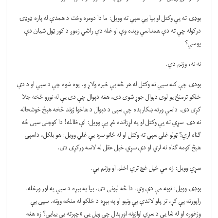
بوډۍ ته یې وکتل او بیا یي سپي ته وویل: ما دا دومره وخت د همدې له پاره ډوډۍ
درکوله چې ته دې همداسې وېده وې او غله دې راشي زموږ د کور ټول شیان دې
یوسي؟
نه نه، وژنم دې.
بودۍ چې کله سپي ته وکتل له هر څه بې خبره ولاړ و. پوه شوه چې د سپي او د دې
خلکو ترمنځ یو لوی دېوال جوړ شوی دی، هغه دېوال چې دی یې له نورو څخه جلا
کړی دی. داسې ورته ښکارېده چې سپی د دېوال د هاخوا ژوند څخه هېڅ خوشحاله
نه دی. سړي ته یې وکتل او په لړزانده غږ یې وویل: اې ظالمه! دا کوچنی سپی څه
ګناه لري؟ ټولو غلي سپي ته وکتل او له ځانو سره یې غلي وویل: هو بلکل، داسپی
هېڅ کومه ګناه نه لري او دې سړي خپل عقل له لاسه ورکړی دی.
سړي وویل: زه مې خپل غچ ترې اخلم او وژنم یې.
بوډۍ وویل: توبه مې دې وي، دا څه لېونی دی. بیا په بېړه د سپي په لور ورغله،
راپورته یې کړ، تر پلو لاندې یې ونیو او په بېړه د خلکو له منځه ووته. سپی یې
وژغوره او له شا یې د سړي اوازونه اورېدل چې ویل یې «چېرته یې بیایې؟ زه هغه