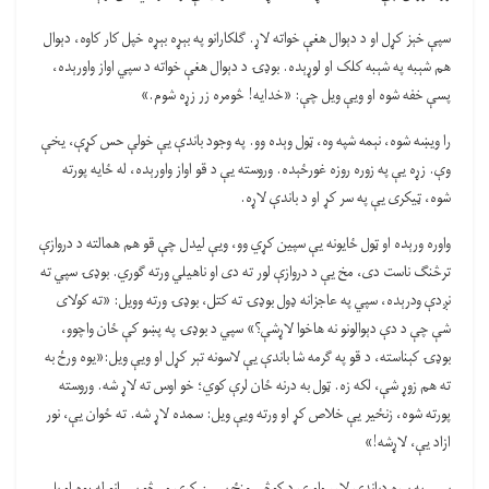
سپې خېز کړل او د دېوال هغې خواته لاړ. ګلکارانو په بېړه بېړه خپل کار کاوه، دېوال
هم شېبه په شېبه کلک او لوړېده. بوډۍ د دېوال هغې خواته د سپي اواز واورېده،
پسې خفه شوه او ویې ویل چې: «خدایه! څومره زر زړه شوم.»
را ویښه شوه، نېمه شپه وه، ټول وېده وو. په وجود باندې یې خولې حس کړې، یخې
وې. زړه یې په زوره روزه غورځېده. وروسته یې د قو اواز واورېده، له ځایه پورته
شوه، ټیکری یې په سر کړ او د باندې لاړه.
واوره ورېده او ټول ځایونه یې سپین کړي وو، ویې لیدل چې قو هم همالته د دروازې
ترڅنګ ناست دی، مخ یې د دروازې لور ته دی او ناهیلي ورته ګوري. بوډۍ سپي ته
نږدې ودرېده، سپي په عاجزانه ډول بوډۍ ته کتل، بوډۍ ورته وویل: «ته کولای
شې چې د دې دېوالونو نه هاخوا لاړشې؟» سپي د بوډۍ په پښو کې ځان واچوو،
بوډۍ کېناسته، د قو په ګرمه شا باندې یې لاسونه تېر کړل او ویې ویل:«یوه ورځ به
ته هم زوړ شې، لکه زه. ټول به درنه ځان لرې کوي؛ خو اوس ته لاړ شه. وروسته
پورته شوه، زنځیر یې خلاص کړ او ورته ویې ویل: سمده لاړ شه. ته ځوان یې، نور
ازاد یې، لاړشه!»
سپی په بېړه دباندې لاړ، واورې د کوڅې منځ سپین کړی و. څو سپیانو له یوه او بل