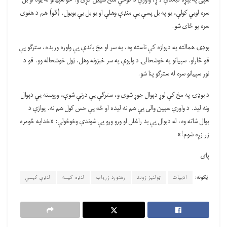
سره لوبې کولې، یو په بل پسې یې منډې وهلې او یو بل یې بویول. (قو) هم د هغوی
سره یو ځای شو.
بوډۍ همالته په دروازه کې ناسته وه، په سر او مخ باندې یې واوره ورېده، سترګو یې
قو څارلو. سپیانو په خوشحالۍ د واروې په سر خېزونه وهل، ټول خوشحاله وو. قو د
نور سپیانو سره له سترګو پنا شو.
د بوډۍ په مخ کې لوړ دېوال جوړ شوی و، سترګې یې درنې شوې، وروسته یې دېوال
ونه لید. د واورې سپین والی یې هم نه لیده او څه یې حس کول هم نه. یوازې د
ېوال شاته وه، له دېوال یې بد راغلل او ورو ورو یې شوندې وخوځولې: «خدایه څومره
زر زړه شوم!»
پای
ټګونه:
ادبیات
ټولنیز ژوند
رهنورد زریاب
لنډه کیسه
لنډې کیسې