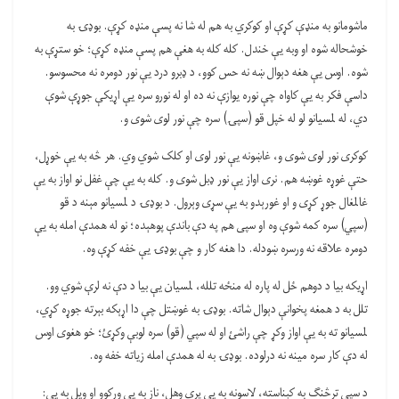
ماشومانو به منډې کړې او کوکري به هم له شا نه پسې منډه کړې. بوډۍ به
خوشحاله شوه او وبه یې خندل. کله کله به هغې هم پسې منډه کړې؛ خو ستړې به
شوه. اوس یې هغه دېوال ښه نه حس کوو، د ډبرو درد یې نور دومره نه محسوسو.
داسې فکر به یې کاواه چې نوره یوازې نه ده او له نورو سره یې اړیکې جوړې شوې
دي، له لمسیانو لو له خپل قو (سپۍ) سره چې نور لوی شوی و.
کوکری نور لوی شوی و، غاښونه یې نور لوی او کلک شوي وي. هر څه به یې خوړل،
حتې غوړه غوښه هم. نری اواز یې نور ډبل شوی و. کله به يې چې غفل نو اواز به یې
غالمغال جوړ کړی و او غورېدو به یې سړی وېرول. د بوډۍ د لمسیانو مېنه د قو
(سپي) سره کمه شوې وه او سپی هم په دې باندې پوهېده؛ نو له همدې امله به یې
دومره علاقه نه ورسره ښودله. دا هغه کار و چې بوډۍ یې خفه کړې وه.
اړیکه بیا د دوهم ځل له پاره له منځه تلله، لمسیان یې بیا د دې نه لرې شوي وو.
تلل به د همغه پخوانې دېوال شاته. بوډۍ به غوښتل چې دا اړېکه بېرته جوړه کړي،
لمسیانو ته به یې اواز وکړ چې راشئ او له سپي (قو) سره لوبې وکړئ؛ خو هغوی اوس
له دې کار سره مینه نه درلوده. بوډۍ به له همدې امله زیاته خفه وه.
د سپي ترڅنګ به کېناسته، لاسونه به یې پرې وهل، ناز به یې ورکوو او ویل به یې: