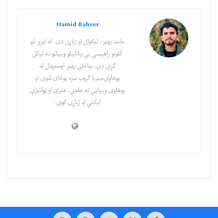
Hamid Baheer
حامد بهیر، لیکوال او ژباړن دی. له تېرو څو
کلونو راهیسې یې بېلابېلو وېبپاڼو ته لیکل
کړي دي. ښاغلی بهیر اوسمهال له
پوهاوي‌مېډیا ګروپ سره یوځای شوی او
پوهاوی‌ وېبپاڼې ته علمي، هنري او ټولنیزې
لیکنې او ژباړې کوي.