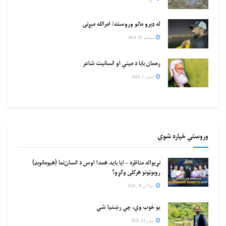
له ډېرو ماتو وروسته/ امرالله مېړنی
سپتمبر 20, 2024
رحمان بابا د مینې او انسانیت شاعر
دسمبر 7, 2024
وروستي خپاره شوي
نړیواله مناظره – ایا باید همدا اوس د انسان‌نما (هیومانوېډ)
روبوټونو هرکلی وکړو؟
جولای 18, 2026
یو خوب وي، چې رښتیا شي
جون 23, 2026