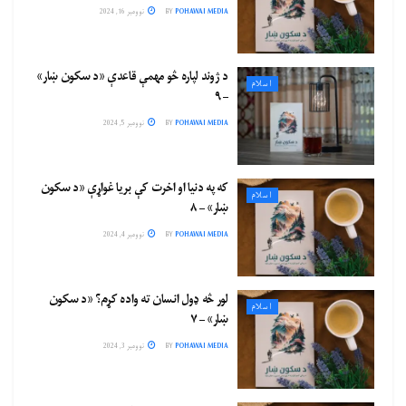
POHAWAI MEDIA
BY
نوومبر 16, 2024
د ژوند لپاره څو مهمې قاعدې «د سکون ښار»
اسلام
– ۹
POHAWAI MEDIA
BY
نوومبر 5, 2024
که په دنیا او اخرت کې بریا غواړې «د سکون
اسلام
ښار» – ۸
POHAWAI MEDIA
BY
نوومبر 4, 2024
لور څه ډول انسان ته واده کړم؟ «د سکون
اسلام
ښار» – ۷
POHAWAI MEDIA
BY
نوومبر 3, 2024