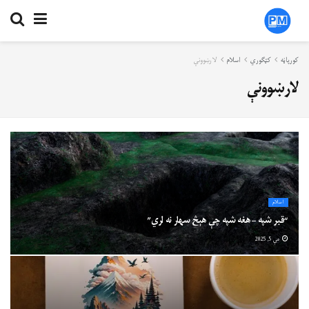
کورپاڼه
کټګوري
اسلام
لارښوونې
لارښوونې
اسلام
“قبر شپه – هغه شپه چې هېڅ سهار نه لري”
مې 5, 2025