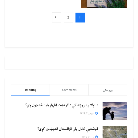
2
1
وروستی
Comments
Trending
د اولاد په روزنه کې د ګرانښت اظهار باید څه ډول وي؟
نوومبر 7, 2024
قوشتپې کانال ولې قزاقستان اندېښمن کړی؟
مې 21, 2025