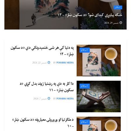
اسلام
څنګه پیاوړي کېدای شو؟ «د سکون ښار» – ۱۳
دسمبر 29, 2024
په دنیا کې هر شی ختمېدونکي دي «د سکون
اسلام
ښار» – ۱۲
POHAWAI MEDIA
BY
دسمبر 22, 2024
دا کار به دې په رښتیا ژوند بدل کړي «د
اسلام
سکون ښار» – ۱۱
POHAWAI MEDIA
BY
دسمبر 7, 2024
د ملګرتیا او ورورولۍ معیارونه «د سکون ښار»
اسلام
– ۱۰