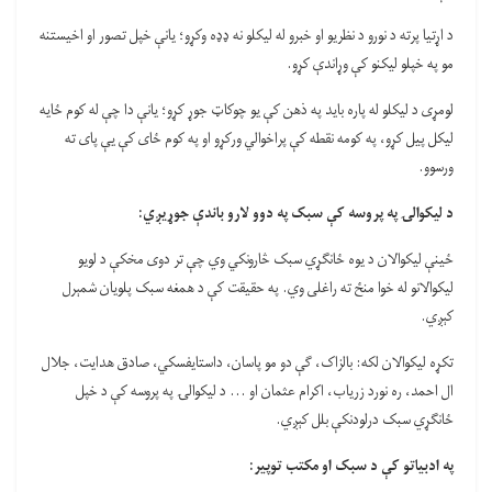
د اړتیا پرته د نورو د نظریو او خبرو له لیکلو نه ډډه وکړو؛ یانې خپل تصور او اخیستنه
مو په خپلو لیکنو کې وړاندې کړو.
لومړی د لیکلو له پاره باید په ذهن کې یو چوکاټ جوړ کړو؛ یانې دا چې له کوم ځایه
لیکل پیل کړو، په کومه نقطه کې پراخوالي ورکړو او په کوم ځای کې یې پای ته
ورسوو.
د لیکوالۍ په پروسه کې سبک په دوو لارو باندې جوړیږي:
ځينې لیکوالان د یوه ځانګړي سبک څارونکي وي چې تر دوی مخکې د لویو
لیکوالانو له خوا منځ ته راغلی وي. په حقیقت کې د همغه سبک پلویان شمېرل
کېږي.
تکړه لیکوالان لکه: بالزاک، ګې دو مو پاسان، داستایفسکي، صادق هدایت، جلال
ال احمد، ره نورد زریاب، اکرام عثمان او … د لیکوالۍ په پروسه کې د خپل
ځانګړي سبک درلودنکې بلل کېږي.
په ادبیاتو کې د سبک او مکتب توپیر: