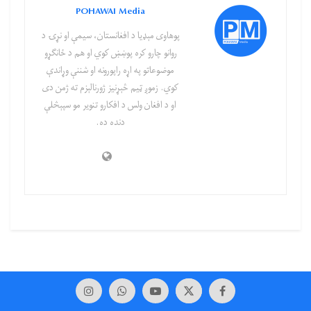
POHAWAI Media
پوهاوی‌ مېډیا د افغانستان، سیمې او نړۍ د
روانو چارو کره پوښښ کوي او هم د ځانګړو
موضوعاتو په اړه راپورونه او شننې وړاندې
کوي. زموږ ټیم څېړنیز ژورنالېزم ته ژمن دی
او د افغان ولس د افکارو تنویر مو سپېڅلې
دنده ده.