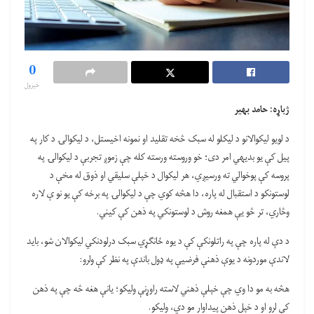
0
خپرول
ژباړه: حامد بهیر
د لویو لیکوالانو د لیکلو له سبک څخه تقلید او نمونه اخیستل، د لیکوالۍ د کار په
پیل کې یو بدیهي امر دی؛ خو وروسته ورسته کله چې زموږ تجربې د لیکوالۍ په
پروسه کې پوخوالي ته ورسیږي، هر لیکوال د خپلې سلیقي او ذوق له مخې د
لوستونکو د استقبال له پاره، دا هڅه کوي چې د لیکوالۍ په برخه کې یو نو ې لاره
وڅاري، تر څو یې همغه روش د لوستونکي په ذهن کې کیني.
د دې له پاره چې په راتلونکې کې د یوه ځانګړي سبک درلودنکي لیکوالان شو، باید
لاندې موردونه د یوې ذهنې فرضیې په ډول باندې په نظر کې ولرو:
هڅه به مو دا وي چې خپلې ذهني لاسته راوړنې ولیکو؛ یانې هغه څه چې په ذهن
کې لرو او د خپل ذهن پیداوار مو دي، ولیکو.