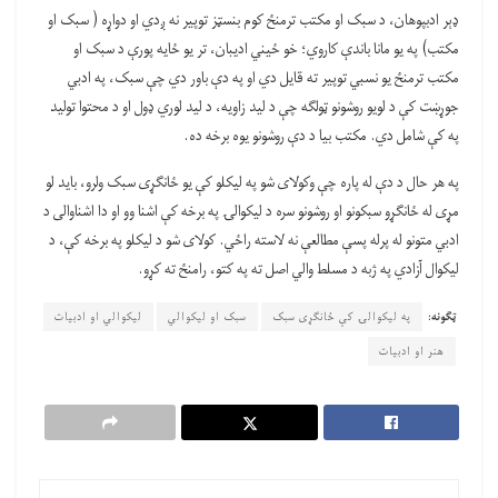
ډېر ادبپوهان، د سبک او مکتب ترمنځ کوم بنسټز توپیر نه ږدي او دواړه ( سبک او
مکتب) په یو مانا باندې کاروي؛ خو ځیني ادیبان، تر یو ځایه پورې د سبک او
مکتب ترمنځ یو نسبي توپیر ته قایل دي او په دې باور دي چې سبک، په ادبي
جوړښت کې د لویو روشونو ټولګه چې د لید زاویه، د لید لوري ډول او د محتوا تولید
په کې شامل دي. مکتب بیا د دې روشونو یوه برخه ده.
په هر حال د دې له پاره چې وکولای شو په لیکلو کې یو ځانګړی سبک ولرو، باید لو
مړی له ځانګړو سبکونو او روشونو سره د لیکوالۍ په برخه کې اشنا وو او دا اشناوالی د
ادبي متونو له پرله پسې مطالعې نه لاسته راځي. کولای شو د لیکلو په برخه کې، د
لیکوال آزادي په ژبه د مسلط والي اصل ته په کتو، رامنځ ته کړو.
ټګونه:
په لیکوالۍ کې ځانګړی سبک
سبک او لیکوالي
لیکوالي او ادبیات
هنر او ادبیات