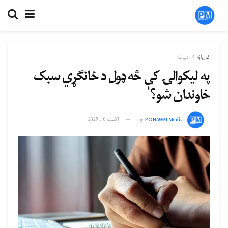
کورپاڼه
ادبیات
په لیکوالۍ کې څه ډول د ځانګړي سبک
خاوندان شو؟
POHAWAI Media
by
اگست 18, 2025