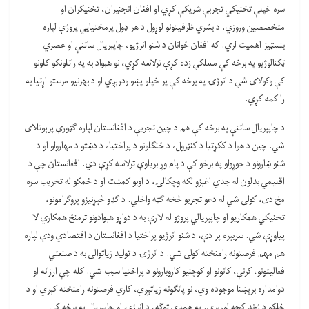
سره خپلې تخنيکي تجربې شريکې کړي او افغان انجنيران، تخنيکران او
متخصصين وروزي. د بشري ظرفيتونو لوړول د هر ډول پرمختيايي پروژې لپاره
بنسټيز اهميت لري. که افغان ځوانان د شنو انرژيو، چاپېريال ساتنې او عصري
ټکنالوژيو په برخه کې مسلکي زده کړې ترلاسه کړي، نو هېواد به په راتلونکو کلونو
کې وکولای شي د انرژۍ په برخه کې پر خپلو پښو ودرېږي او د بهرنيو مرستو اړتيا به
را کمه کړي.
د چاپېريال ساتنې په برخه کې هم د چين تجربې د افغانستان لپاره ګټورې پرېوتلای
شي. چين د هوا د ککړتيا د کنټرول، د ځنګلونو د پراختيا، د دښتو د مهارولو او د
شنو ښارونو د جوړولو په برخو کې د پام وړ برياوې ترلاسه کړې دي. افغانستان چې د
اقليمي بدلون له جدي اغېزو لکه وچکالۍ، د اوبو کمښت او د ځمکو له تخريب سره
مخ دی، کولی شي له دغو تجربو څخه ګټه واخلي. د ګډو څېړنيزو پروګرامونو،
تخنيکي همکاریو او چاپېريالي پروژو له لارې به د دواړو هېوادونو ترمنځ همکاري لا
پياوړې شي. سربېره پر دې، د شنو انرژيو پراختيا د افغانستان د اقتصادي ودې لپاره
هم مهم فرصتونه رامنځته کولی شي. د انرژۍ د توليد زياتوالی به د صنعتي
فعاليتونو، کرنې، کانونو او کوچنيو کاروبارونو د پراختيا سبب شي. کله چې ارزانه او
دوامداره برېښنا موجوده وي، نو پانګونه زياتېږي، کاري فرصتونه رامنځته کېږي او د
خلکو د ژوند کچه لوړېږي. په همدې توګه، د انرژۍ او چاپېريال په برخه کې