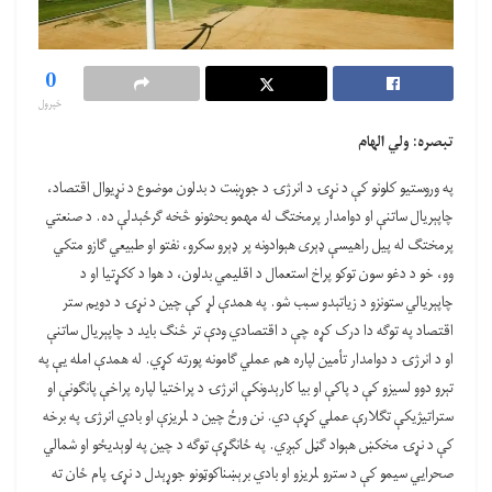
0
خپرول
تبصره: ولي الهام
په وروستيو کلونو کې د نړۍ د انرژۍ د جوړښت د بدلون موضوع د نړيوال اقتصاد،
چاپېريال ساتنې او دوامدار پرمختګ له مهمو بحثونو څخه ګرځېدلې ده. د صنعتي
پرمختګ له پيل راهيسې ډېری هېوادونه پر ډېرو سکرو، نفتو او طبيعي ګازو متکي
وو، خو د دغو سون توکو پراخ استعمال د اقليمي بدلون، د هوا د ککړتيا او د
چاپېريالي ستونزو د زياتېدو سبب شو. په همدې لړ کې چين د نړۍ د دويم ستر
اقتصاد په توګه دا درک کړه چې د اقتصادي ودې تر څنګ بايد د چاپېريال ساتنې
او د انرژۍ د دوامدار تأمين لپاره هم عملي ګامونه پورته کړي. له همدې امله يې په
تېرو دوو لسيزو کې د پاکې او بيا کارېدونکې انرژۍ د پراختيا لپاره پراخې پانګونې او
ستراتيژيکې تګلارې عملي کړې دي. نن ورځ چين د لمريزې او بادي انرژۍ په برخه
کې د نړۍ مخکښ هېواد ګڼل کېږي. په ځانګړې توګه د چين په لوېديځو او شمالي
صحرايي سيمو کې د سترو لمريزو او بادي برېښناکوټونو جوړېدل د نړۍ پام ځان ته