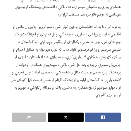
همکاري يوازې يو تخنيکي موضوع نه ده، بلکې د اقتصادي پرمختګ او ټولنيزې
هوساينې له موضوعاتو سره هم مستقيم تړاو لري.
په ټوله کې زما په اند افغانستان او چين کولی شي د شنو انرژيو، چاپېريال ساتنې او
اقليمي بدلون پر وړاندې د مبارزې په برخه کې يو بل ته نږدې او اغېزناک شريکان
جوړېدای شي. چين د تجربې، ټکنالوژۍ او پانګونې وړتيا لري، او افغانستان د
طبيعي سرچينو او پراخو فرصتونو خاوند دی. که دواړه هېوادونه په متقابل احترام او
پر ګډو ګټو ولاړه همکاري لا پياوړې کړي، نو نه يوازې به د افغانستان د انرژۍ او
چاپېريال ستونزې تر يوه بريده حل شي، بلکې د سيمه‌ييزې همکارۍ او دوامدار
پرمختګ لپاره به هم يو مثبت مثال رامنځته شي. له همدې امله د چين تجربې او
لاسته راوړنې د افغانستان لپاره يو ارزښتناک الهام او عملي فرصت ګڼل کېدای شي
او د دواړو هېوادونو ترمنځ همکاري به د شين، پاک او سوکاله راتلونکي د جوړولو په
لور يو مهم ګام وي.