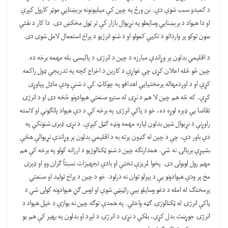
د کمېدو سبب شوي دي. نن ورځ په چين کې ميليونونه برېښنايي موټر کارول کېږي
او دا هېواد د برېښنايي وسايطو په نړيوال بازار کې تر ټول مخکښ دی. دا کار د نفتي
سون توکو پر وارداتو د تکيې کمولو او د شنو انرژيو د پراخ استعمال لامل شوی دی.
د اقليمي بدلون پر وړاندې مبارزه د چين د انرژۍ د پاليسۍ بله مهمه برخه ده.
چين څو ځله اعلان کړی چې غواړي د کاربن د اخراج کچه په تدريجي ډول راکمه
کړي او د اوږدمهاله پرمختيايي اهدافو په چوکاټ کې د شنې ودې ماډل پياوړی
کړي. که څه هم چين لا هم د نړۍ له سترو صنعتي هېوادونو څخه دی او د انرژۍ
تقاضا يې ډېره لوړه ده، خو د پاکې انرژۍ په برخه کې د دې هېواد پانګونې او لاسته
راوړنې د نړيوال شين بدلون لپاره مهمه ونډه ګڼل کېږي. د نړۍ ډېری شنونکي په
دې باور دي، چې د چين له ګډون پرته به د اقليمي بدلون پر وړاندې نړيوالې هڅې
بشپړې بريالۍ نه شي. همدارنګه چين د شنو ټکنالوژيو د ارزانه کولو په برخه کې هم
مهم رول لوبولی دی. پخوا لمريزې تختې او بادي تجهيزات نسبتاً ګران وو او ډېری
مخ پر ودې هېوادونو يې د پېرلو توان نه درلود. خو د چين د پراخ توليد او صنعتي
پرمختګ له امله د دغو وسايلو بيې راټيټې شوې او اوس ګڼ هېوادونه کولی شي د
پاکې انرژۍ له ټکنالوژۍ ګټه واخلي. په همدې توګه چين نه يوازې د خپل هېواد د
انرژۍ جوړښت بدل کړی، بلکې د نړۍ د انرژۍ د لېږد او بدلون په بهير کې هم يو