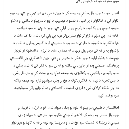
مهم محرک ځواک ګرځېدلی دی.
له بلې خوا، د چاپېريال ساتنې په برخه کې د چين هڅې هم د يادونې وړ دي. په تېرو
کلونو کې د ځنګلونو د پراختيا، د دښتو د مهارولو، د اوبو د سرچينو د ساتنې او د شنو
ښارونو د جوړولو پروګرامونو د پام وړ پايلې لرلې دي. چين د نړۍ له هغو هېوادونو
څخه دی چې د ونو د کرلو تر ټولو ستر پروګرامونه يې پلي کړي دي. دا اقدامات د
هوا د ککړتيا د کمولو، د خاورې د تخريب د مخنيوي او د اقليمي بدلون د اغېزو د
راکمولو په برخه کې مهم رول لوبوي. له همدې امله، د انرژۍ د نامعقوله او دوديز
جوړښت د بدلولو لپاره د چين هڅې د ستاينې وړ دي. چين ثابته کړې چې اقتصادي
پرمختګ، صنعتي وده او چاپېريالي ساتنه يو له بل سره په ټکر کې نه دي، بلکې د
سمو پاليسيو، پانګونې او ټکنالوژۍ په مرسته دواړه په يو وخت کې پرمخ تللی شي.
د چين تجربه د نړۍ په ځانګړې توګه د مخ پر ودې هېوادونو لپاره يوه مهمه بېلګه
ده چې څنګه کولای شي د انرژۍ امنيت، اقتصادي وده او چاپېريالي مسؤليتونه
سره يوځای کړي.
افغانستان د طبيعي سرچينو له پلوه يو بډای هېواد دی، خو د انرژۍ د توليد او
چاپېريال ساتنې په برخه کې لا هم له جدي ننګونو سره مخ دی. د هېواد ډېری
سيمې د برېښنا له کمښت سره مخ دي او د برېښنا يوه لويه برخه له ګاونډيو هېوادونو