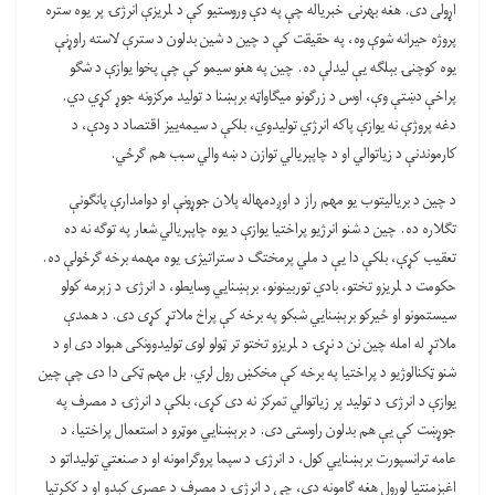
اړولی دی. هغه بهرنۍ خبرياله چې په دې وروستيو کې د لمريزې انرژۍ پر يوه ستره
پروژه حيرانه شوې وه، په حقيقت کې د چين د شين بدلون د سترې لاسته راوړنې
يوه کوچنۍ بېلګه يې ليدلې ده. چين په هغو سيمو کې چې پخوا يوازې د شګو
پراخې دښتې وې، اوس د زرګونو ميګاواټه برېښنا د توليد مرکزونه جوړ کړي دي.
دغه پروژې نه يوازې پاکه انرژي توليدوي، بلکې د سيمه‌ييز اقتصاد د ودې، د
کارموندنې د زياتوالي او د چاپېريالي توازن د ښه والي سبب هم ګرځي.
د چين د برياليتوب يو مهم راز د اوږدمهاله پلان جوړونې او دوامدارې پانګونې
تګلاره ده. چين د شنو انرژيو پراختيا يوازې د يوه چاپېريالي شعار په توګه نه ده
تعقيب کړې، بلکې دا يې د ملي پرمختګ د ستراتيژۍ يوه مهمه برخه ګرځولې ده.
حکومت د لمريزو تختو، بادي توربينونو، برېښنايي وسايطو، د انرژۍ د زېرمه کولو
سيستمونو او ځیرکو برېښنايي شبکو په برخه کې پراخ ملاتړ کړی دی. د همدې
ملاتړ له امله چين نن د نړۍ د لمريزو تختو تر ټولو لوی توليدوونکی هېواد دی او د
شنو ټکنالوژيو د پراختيا په برخه کې مخکښ رول لري. بل مهم ټکی دا دی چې چين
يوازې د انرژۍ د توليد پر زياتوالي تمرکز نه دی کړی، بلکې د انرژۍ د مصرف په
جوړښت کې يې هم بدلون راوستی دی. د برېښنايي موټرو د استعمال پراختيا، د
عامه ترانسپورت برېښنايي کول، د انرژۍ د سپما پروګرامونه او د صنعتي توليداتو د
اغېزمنتيا لوړول هغه ګامونه دي، چې د انرژۍ د مصرف د عصري کېدو او د ککړتيا