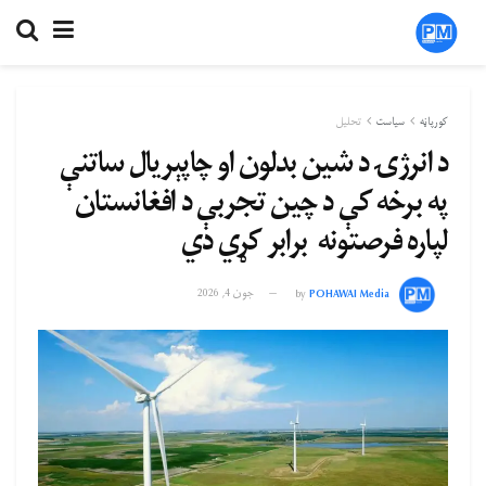
کورپاڼه
سیاست
تحلیل
د انرژۍ د شین بدلون او چاپېریال ساتنې
په برخه کې د چین تجربې د افغانستان
لپاره فرصتونه برابر کړي دي
POHAWAI Media
by
جون 4, 2026