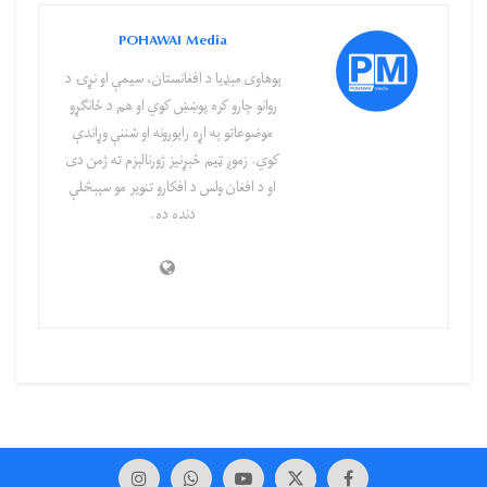
POHAWAI Media
پوهاوی‌ مېډیا د افغانستان، سیمې او نړۍ د
روانو چارو کره پوښښ کوي او هم د ځانګړو
موضوعاتو په اړه راپورونه او شننې وړاندې
کوي. زموږ ټیم څېړنیز ژورنالېزم ته ژمن دی
او د افغان ولس د افکارو تنویر مو سپېڅلې
دنده ده.