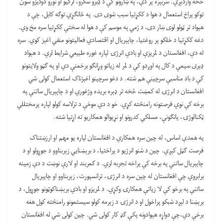
څخه واردېږي. سربېره پر دې، په ښارونو کې د ډبرو سکرو، لرګيو او نورو دوديزو سون
توکو پراخ استعمال د هوا د ککړتيا سبب شوی دی. په ځانګړې توګه کابل، چې د
هېواد تر ټولو لوی ښار دی، د ژمي په موسم کې د هوا له سختې ککړتيا سره مخ وي.
دغه ککړتيا د خلکو پر روغتيا، چاپېريال او اقتصادي فعاليتونو منفي اغېز کوي. سره
له دې، افغانستان د لمريزې او بادي انرژۍ لپاره غوره طبيعي شرايط لري. د هېواد
ډېری سيمې د کال په اوږدو کې د لمر له زياتو وړانګو برخمنې دي او په ګڼو ولايتونو
کې د باد مناسبې سرچينې هم شته. د دغو سرچينو اغېزناک استعمال کولی شي
افغانستان د انرژۍ له کمښت څخه تر ډېره بريده وژغوري او د چاپېريال ساتنې په
برخه کې نوي فرصتونه رامنځته کړي. خو د دې موخې د ترلاسه کولو لپاره پرمختللې
ټکنالوژۍ، پانګونې، مسلکي کدرونو او نړيوالو همکاريو ته اړتيا شته.
په همدې اساس، له چين سره همکاري د افغانستان لپاره يو مهم او ارزښتناک
فرصت ګڼل کېږي. چين د شنو انرژيو د پراختيا، د برېښنايي زېربناوو د جوړولو او د
چاپېريال ساتنې په برخه کې پراخه تجربه لري. د کمربند او لارې نوښت د دې زمينه
برابروي چې افغانستان له چين سره د انرژۍ، ترانسپورت، زېربناوو او چاپېريال
ساتنې په برخو کې لا زياتې همکارۍ وکړي. د لمريزو او بادي برېښناکوټونو جوړول، د
برېښنا د لېږد شبکو پراخول او د انرژۍ د زېرمه کولو سيستمونو رامنځته کول هغه
برخې دي،چې دواړه هېوادونه پکې ګډ کار کولی شي. چين کولی شي له افغانستان