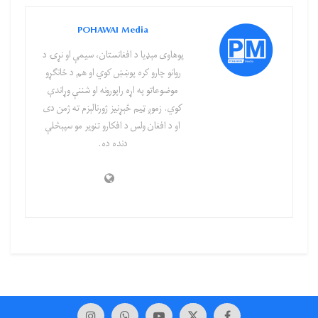
POHAWAI Media
پوهاوی‌ مېډیا د افغانستان، سیمې او نړۍ د
روانو چارو کره پوښښ کوي او هم د ځانګړو
موضوعاتو په اړه راپورونه او شننې وړاندې
کوي. زموږ ټیم څېړنیز ژورنالېزم ته ژمن دی
او د افغان ولس د افکارو تنویر مو سپېڅلې
دنده ده.