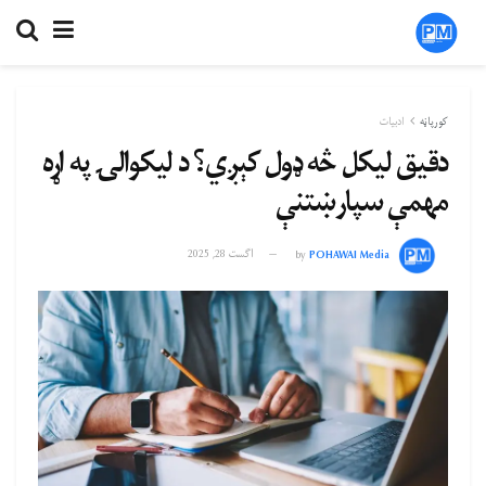
کورپاڼه
ادبیات
دقیق لیکل څه ډول کېږي؟ د لیکوالۍ په اړه
مهمې سپارښتنې
POHAWAI Media
by
اگست 28, 2025