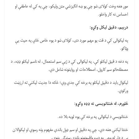
موږ هغه وخت کولای شو چې یو ښه انګېزشي متن ولیکو، چې په کې له عاطفې او
احساس نه کار واخلو.
درېیم، دقیق لیکل وکړو:
په لیکوالۍ کې د قت یو مهم مورد دی، کولای شو د یوه خاص ځاي په حیث یې
وټاکو.
په دغه د قیق لیکلو کې، په لیکوالۍ کې د ژبې سم استعمال، له ناسم لیکلو ډډه، د
مصطلحاتو سم کارول، اصطلاحات او روایتونه شامل دي.
لیکوال باید د دقیق لیکلو په برخه کې جدي وي؛ ځکه دا جدیت لیکنې ته ارزښت
ورکوي.
څلورم، له خنثانویسۍ نه ډډه وکړو:
خنثانویسي د لیکوالۍ په برخه کې یوه لویه بلا ده.
ختثا لیکنې هغه دي، چې په دقیق او سم ډول باندې مفهوم ونه رسوي او لیکوالان
یې د ډار له وجې په ډېرو واقیعتونو باندې سترګې پټوي.