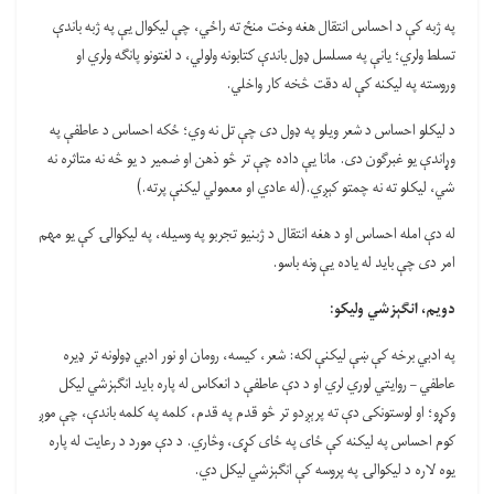
په ژبه کې د احساس انتقال هغه وخت منځ ته راځي، چې لیکوال یې په ژبه باندې
تسلط ولري؛ یانې په مسلسل ډول باندې کتابونه ولولي، د لغتونو پانګه ولري او
وروسته په لیکنه کې له دقت څخه کار واخلي.
د لیکلو احساس د شعر ویلو په ډول دی چې تل نه وي؛ ځکه احساس د عاطفې په
وړاندې یو غبرګون دی. مانا یې داده چې تر څو ذهن او ضمیر د یو څه نه متاثره نه
شي، لیکلو ته نه چمتو کېږي.(له عادي او معمولي لیکنې پرته.)
له دې امله احساس او د هغه انتقال د ژبنیو تجربو په وسیله، په لیکوالۍ کې یو مهم
امر دی چې باید له یاده یې ونه باسو.
دویم، انګېزشي ولیکو:
په ادبي برخه کې ښې لیکنې لکه: شعر، کیسه، رومان او نور ادبي ډولونه تر ډیره
عاطفي – روایتي لوري لري او د دې عاطفې د انعکاس له پاره باید انګېزشي لیکل
وکړو؛ او لوستونکی دې ته پرېږدو تر څو قدم په قدم، کلمه په کلمه باندې، چې موږ
کوم احساس په لیکنه کې ځای په ځای کړی، وڅاري. د دې مورد د رعایت له پاره
یوه لاره د لیکوالۍ په پروسه کې انګېزشي لیکل دي.