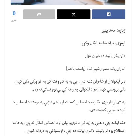
0
خپرول
ژباړه: حامد بهیر
لومړی، با احساسه لیکل وکړو:
«ان یکی رابود ده دیوان غزل
اندران یک مصرع شیوا اند» (واصف باختر)
ډېر لیکوالان او شاعران شته دي، چې په په کم وخت کې به څو ورکې ډکې کړي؛
یانې پرنویسي کوي؛ خو د لیکوالۍ په برخه کې یې نوم تلپاتې نه وي.
په دې اړه لومړۍ انګېزه، د احساس کمښت او یا هم د ژبې په مرسته د احساس د
لېږد د تجربې کمښت دی.
هغه لیکنه چې د هغې په ژبه کې د تجربو بیان او د احساس انتقال نه وي، په عامه
اصطلاح یوه تر بالښت لاندې لیکنه ده چې د لوستونکي په درد نه خوري.