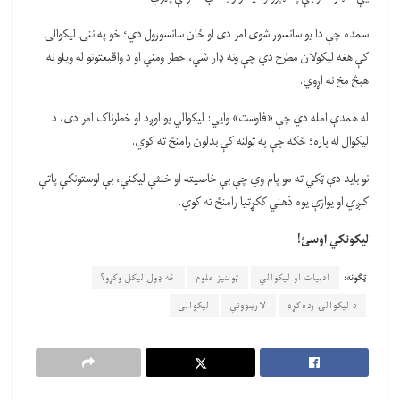
سمده چې دا یو سانسور شوی امر دی او ځان سانسورول دي؛ خو په ننۍ لیکوالۍ
کې هغه لیکولان مطرح دي چې ونه ډار شي، خطر ومني او د واقیعتونو له ویلو نه
هېڅ مخ نه اړوي.
له همدې امله دي چې «فاوست» وایي: لیکوالي یو اوږد او خطرناک امر دی، د
لیکوال له پاره؛ ځکه چې په ټولنه کې بدلون رامنځ ته کوي.
نو باید دې ټکي ته مو پام وي چې بې خاصیته او خنثې لیکنې، بې لوستونکې پاتې
کېږي او یوازې یوه ذهني ککړتیا رامنځ ته کوي.
لیکونکي اوسئ!
ټګونه:
ادبیات او لیکوالي
ټولنیز علوم
څه ډول لیکل وکړو؟
د لیکوالۍ زده‌کړه
لارښوونې
لیکوالي