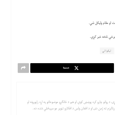
یت او مقام ولیکل شي.
ي برخې څخه خبر کړي.
لیکوالي
Tweet
ۍ د روانو چارو کره پوښښ کوي او هم د ځانګړو موضوعاتو په اړه راپورونه او
نالېزم ته ژمن دی او د افغان ولس د افکارو تنویر مو سپېڅلې دنده ده.