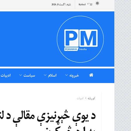
22
Kabul
شنبه, اگست 8, 2026
°C
خبرونه
اسلام
سیاست
ادبیات
کورپاڼه
ادبیات
د یوې څېړنیزې مقالې د لن