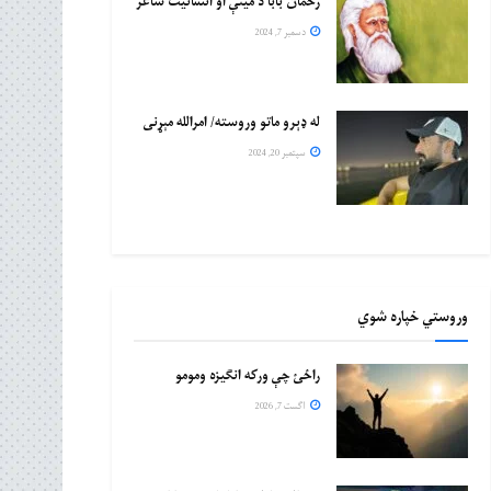
رحمان بابا د مینې او انسانیت شاعر
دسمبر 7, 2024
له ډېرو ماتو وروسته/ امرالله مېړنی
سپتمبر 20, 2024
وروستي خپاره شوي
راځئ چې ورکه انګیزه ومومو
اگست 7, 2026