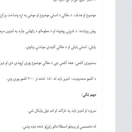
موضوع او هدف: د مقالې د اصلي موضوع او موخې په اړه وضاحت ورکړ
روش پېژندنه: د څېړنې روشونه او د معلوماتو د راټولنې چاره په لنډون سر
پایلې: اصلي پایلې او د مقالې کلیدي موندنې بیانوي.
بنسټيزې کلمې: هغه کلمې چې د مقالې موضوع پورې اړوندې دي او ډېر
د کلمو محدودیت: لنډيز باید له ۱۵۰ څخه تر ۲۰۰ کلمو پورې وي.
مهم ټکي
:
سریزه او لنډيز باید په څرګند او لنډ ډول ولیکل شي.
له تخصصي او پېچلو اصطلاحاتو راوړلو څخه ډډه وشي.