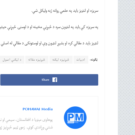
سریزه او لنډيز باید په علمي روانه ژبه ولیکل شي.
په سریزه کې باید په لنډون سره د څېړنې مخینه او د اوسنۍ څېړنې حیث
لنډيز باید د مقالې کره او بشپړ لنډون وي او لوستونکی د مقالې له اصل
ټګونه:
ادبیات
څېړنیزه لیکنه
څېړنیزه مقاله
د لیکنې اصول
Share
POHAWAI Media
پوهاوی‌ مېډیا د افغانستان، سیمې او نړ
شننې وړاندې کوي. زموږ ټیم څېړنیز ژور