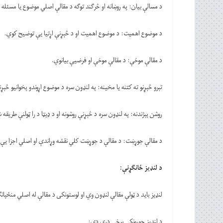
د مسالې بیان: په روښانه او څرګند توګه د مقالې اصلي موضوع یا مسئله
د موضوع اهمیت: د موضوع اهمیت او د څېړنې اړتیا یې توضیح کوي.
د مقالې موخې: د مقالې موخې او فرضیې بیانوي.
تېرو څېړنو ته کتنه یا مخینه: په لنډون سره د موضوع اړوندو پخوانیو څېړن
روشن پېژندنه: په لنډون سره د څېړنې روشونه او د ډیټا د را ټولنې طریقه
د مقالې جوړښت: د مقالې د جوړښت کلي نقشه وړاندې او اصلي اجزا یې
د لنډیز ځانګړنې
:
لنډيز باید د ټولې مقالې لنډون وي او لوستونکی د مقالې له اصلي منځپان
د لنډيز جوړونکې برخې درې دي: