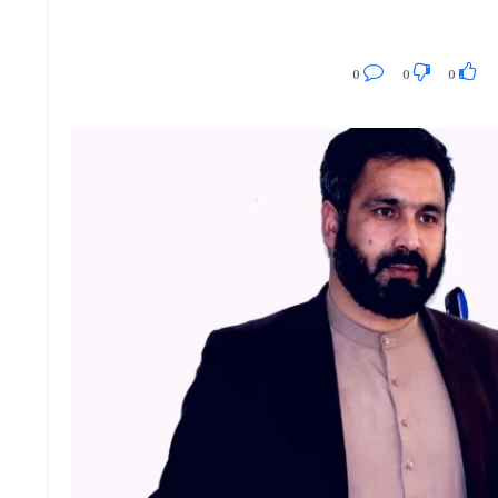
0
0
0