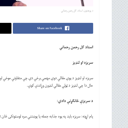
د پوهنتون استاد، ګل رحمن رحماني
Share on Facebook
استاد ګل رحمن رحماني
سریزه او لنډيز
سریزه او لنډيز د یوې مقالې دوې مهمې برخې دي چې متفاوتې موخې او 
حال دا چې لنډيز د ټولې مقالې لنډون وړاندې کوي.
د سریزې ځانګړنې دادي
:
پام اړونه: سریزه باید په یوه جذابه جمله یا پوښتنې سره لوستونکی ځان