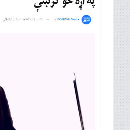
په اړه څو کرښې
POHAWAI Media
by
اگست 31, 2025
in
ادبیات
,
لیکوالي