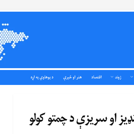
ژوند
اقتصاد
هنر او څېرې
د پوهاوي په اړه
ډيز او سریزې د چمتو کولو