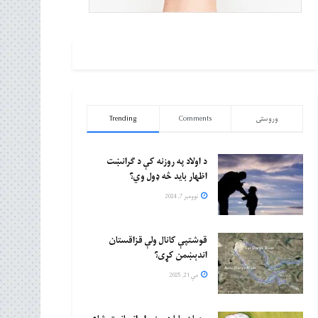
وروستی
Comments
Trending
د اولاد په روزنه کې د ګرانښت
اظهار باید څه ډول وي؟
نوومبر 7, 2024
قوشتپې کانال ولې قزاقستان
اندېښمن کړی؟
مې 21, 2025