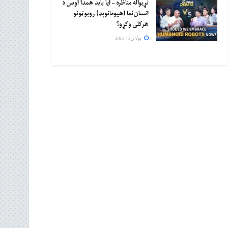
نړیواله مناظره – ایا باید همدا اوس د
انسان‌نما (هیومانوېډ) روبوټونو
هرکلی وکړو؟
جولای 18, 2026