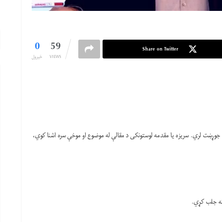
0
59
Share on Twitter
VIEWS
خپرول
جوړښت لري. سریزه یا مقدمه لوستونکی د مقالې له موضوع او موخې سره اشنا کوي،
 ته جلب کړي.