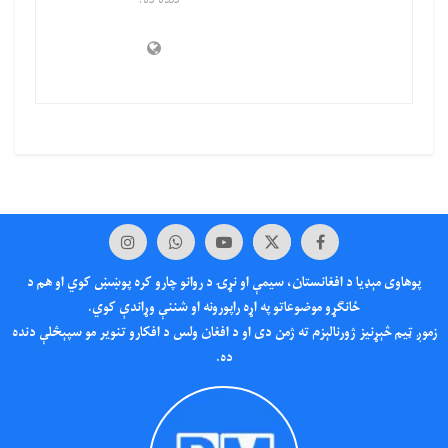
پوهاوی‌ مېډیا د افغانستان، سیمې او نړۍ د روانو چارو کره پوښښ کوي او هم د
ځانګړو موضوعاتو په اړه راپورونه او شننې وړاندې کوي.
زموږ ټیم څېړنیز ژورنالېزم ته ژمن دی او د افغان ولس د افکارو تنویر مو سپېڅلې دنده
ده.