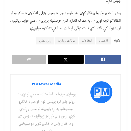
جوس دي.
یاد وزارت یو وار بیا ټینګار کړی، هر څومره چې د وسپنې پټلۍ له لارې د صادراتو او
انتقالاتو کچه لوړيږي، په هماغه اندازه کاري فرصتونه برابریږي، ملي عواید زياتيږي
او په ټوله کې اقتصادي ثبات ترقۍ او ځان بسياينې ته لاره هواریږي.
ټګونه:
اقتصاد
انتقالات
ټولګټو وزارت
ریل پټلۍ
POHAWAI Media
پوهاوی‌ مېډیا د افغانستان، سیمې او نړۍ د
روانو چارو کره پوښښ کوي او هم د ځانګړو
موضوعاتو په اړه راپورونه او شننې وړاندې
کوي. زموږ ټیم څېړنیز ژورنالېزم ته ژمن دی
او د افغان ولس د افکارو تنویر مو سپېڅلې
دنده ده.