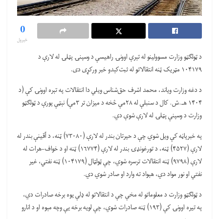
0
خپرول
د ټولګټو وزارت مسوولینو له تېرې اوونۍ راهیسې د وسپنۍ پټلۍ له لارې د
۱۰۴۱۷۹ مټریک ټنه انتقالاتو له ثبت‌کېدو خبر ورکړی دی.
د دغه وزارت ویاند، محمد اشرف حق‌شناس ویلي دا انتقالات په تېره اوونۍ کې (د
۱۴۰۴ هـ.ش. کال د سنبلې له ۲۸مې څخه د ميزان تر ۳مې) نېټې پورې د ټولګټو
وزارت د وسپنې پټلۍ له لارې شوې دي.
په خبرپاڼه کې ویل شوي چې د حیرتان بندر له لارې (۷۳۰۸۰) ټنه، د آقینې بندر له
لارې (۴۵۲۷) ټنه، د تورغونډۍ بندر له لارې (۱۶۷۷۴) ټنه او د خواف–هرات له
لارې (۹۷۹۸) ټنه انتقالات ترسره شوي، چې ټولټال (۱۰۴۱۷۹) ټنه نفتي، غیر
نفتي او نور مواد دي، هېواد ته وارد او صادر شوي دي.
د ټولګټو وزارت د معلوماتو له مخې چې د انتقالاتو له ډلې یوه برخه صادرات دي،
په تیره اوونۍ کې (۱۹۳) ټنه صادرات شوي، چې لويه برخه یې وچه مېوه او د انارو