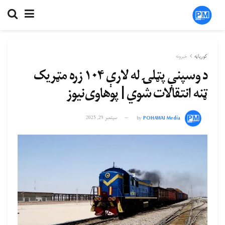
کورپاڼه
خبرونه
د وسپنې پټلۍ له لارې ۱۰۴ زره مټریک
ټنه انتقالات شوي | پوهاوی‌نیوز
POHAWAI Media
by
سپتمبر 29, 2025