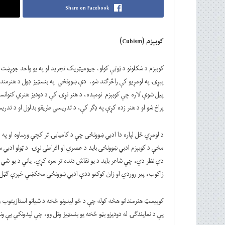
Share on Facebook
کوبېزم
(Cubism)
کوبېزم د شکلونو د ټوټې کولو، جیومیټریک تجرید او په یو واحد جوړښت 
پېړۍ په لومړیو کې راڅرګند شو. دې ښوونخي په بنسټیز ډول د هنرمندانو
پیل شوې لاره چې کوبېزم نومېده، د هنر نړۍ کې د دودیز هنري کنوانسی
پراخ شو او د هنر زده کړې په ډګر کې، د تدریسي طریقو بدلول او د تدر
د لومړي ځل لپاره دا ادبي ښوونځی چې د کامیابۍ تر کچې ورساوه او په اد
مخې د کوبېزم ادبي ښوونځی باید د عصري او افراطي نړۍ د ټولو ادبي سب
دې نظر دي، چې شاعر باید د یو نقاش دنده تر سره کړي. یانې د یو شي د
ژاکوب، پیر روردي او ژان کوکتو ددې ادبي ښوونځي مخکښې څېرې ګڼل
کوبیسټ هنرمندانو هڅه کوله چې د څو لیدونو څخه د شیانو استازیتوب 
یې د نمایندګۍ له دودیزو بڼو څخه یو بنسټیز وتل وو، چې لیدونکي یې ون