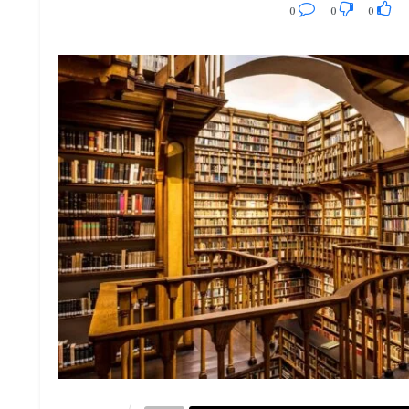
0
0
0