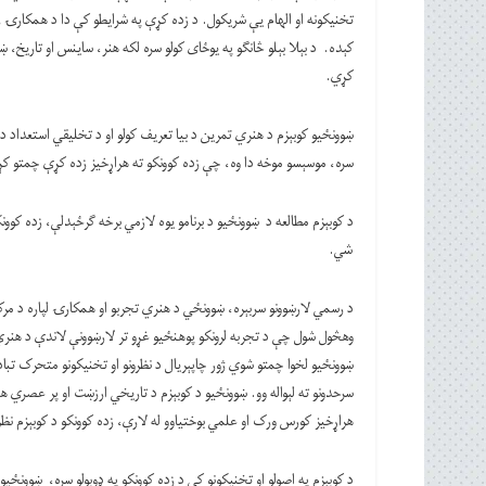
تخنیکونه او الهام یې شریکول. د زده کړې په شرایطو کې دا د همکارۍ روحی
کېده. د بېلا بېلو څانګو په یوځای کولو سره لکه هنر، ساینس او ​​​​تاریخ
کړي.
ښوونځیو کوبېزم د هنري تمرین د بیا تعریف کولو او د تخلیقي استعداد 
سره، موسېسو موخه دا وه، چې زده کوونکو ته هراړخیز زده کړې چمتو
د کوبېزم مطالعه د ښوونځيو د برنامو یوه لازمي برخه ګرځېدلې، زده 
شي.
د رسمي لارښوونو سربېره، ښوونځي د هنري تجربو او همکارۍ لپاره د مر
وهڅول شول چې د تجربه لرونکو پوهنځیو غړو تر لارښوونې لاندې د هنر
ښوونځیو لخوا چمتو شوي ژور چاپېریال د نظرونو او تخنیکونو متحرک تبادل
سرحدونو ته لېواله وو. ښوونځیو د کوبېزم د تاریخي ارزښت او پر عصري هن
هراړخیز کورس ورک او علمي بوختیاوو له لارې، زده کوونکو د کوبېزم نظر
د کوبېزم په اصولو او تخنیکونو کې د زده کوونکو په ډوبولو سره، ښوونځ