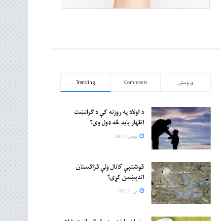
وروستی
Comments
Trending
د اولاد په روزنه کې د ګرانښت
اظهار باید څه ډول وي؟
نوومبر 7, 2024
قوشتپې کانال ولې قزاقستان
اندېښمن کړی؟
مې 21, 2025