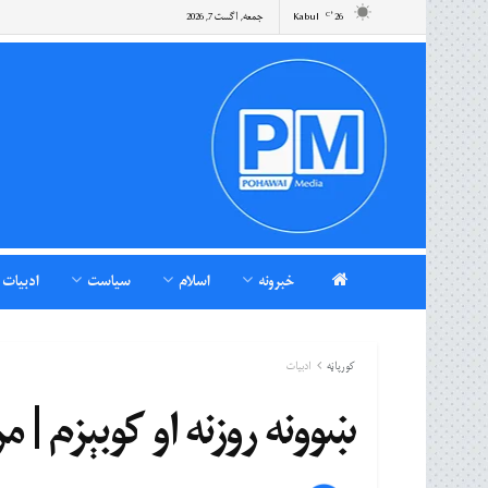
26
Kabul
جمعه, اگست 7, 2026
°C
خبرونه
اسلام
سیاست
ادبیات
کورپاڼه
ادبیات
ښوونه روزنه او کوبېزم | 