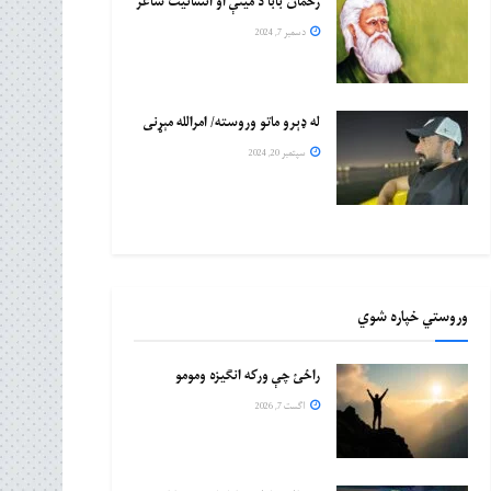
رحمان بابا د مینې او انسانیت شاعر
دسمبر 7, 2024
له ډېرو ماتو وروسته/ امرالله مېړنی
سپتمبر 20, 2024
وروستي خپاره شوي
راځئ چې ورکه انګیزه ومومو
اگست 7, 2026