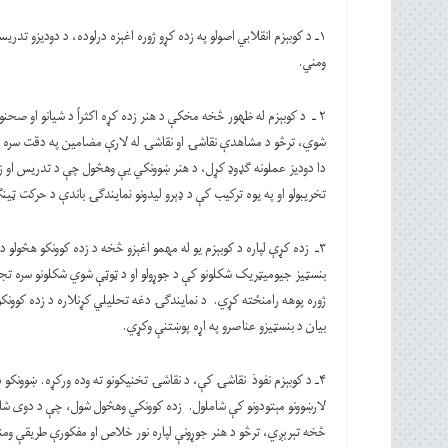
۱ـ د کوبېزم انقلابي اصولو په زده کړو ژوره اغېزه درلوده، د دودیزو ت
ومني.
۲ ـ د کوبېزم له ظهور څخه مخکې د هنر زده کړه اکثراً د شیانو او صحن
شوي، ترڅو د مشاهدې نقاشۍ او نقاشۍ له لارې مضامین په دقت سره انځ
دا دودیز عملونه ګډوډ کړل، د هنر ښوونکي یې وهڅول چې د تدریس او ز
تخریبولو او په یوه ترکیب کې د ډېرو لیدونو نمایندګۍ باندې د حرکت ټینګ
۳ـ زده کړې لپاره د کوبېزم یو له مهمو اغېزو څخه د زده کوونکو هڅول
بنسټیز جیومیټریک شکلونو کې د جوړولو او د ټوټې شوي شکلونو سره تج
ژوره پوهه رامنځته کړي. د نمایندګۍ دغه تحلیلي کړنلاره د زده کوونک
بیان د بنسټیزو عناصرو په اړه پوښتنې وکړي.
۴ـ د کوبېزم نفوذ نقاشۍ کې، د نقاشۍ تخنیکونو ته وده ورکړه. ښوونک
لارښوونو مېتودونو کې شاملول. زده کوونکي وهڅول شول، چې د دوی شاوخو
څخه تېرېږي، ترڅو د هنر جوړونې لپاره نور خلاص او مفکورې طریقې ومن