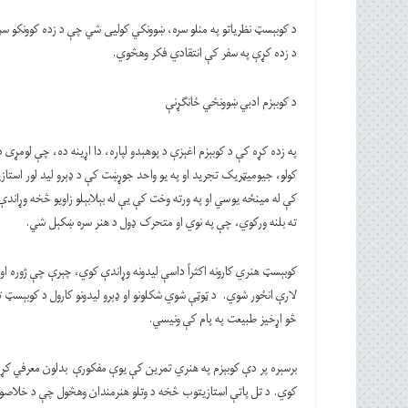
د کوبېسټ نظریاتو په منلو سره، ښوونکي کولیی شي چې د زده کوونکو سر
د زده کړې په سفر کې انتقادي فکر وهڅوي.
د کوبېزم ادبي ښوونځي ځانګړنې
په زده کړه کې د کوبېزم اغېزې د پوهېدو لپاره، دا اړینه ده، چې لوم
کولو، جیومیټریک تجرید او په یو واحد جوړښت کې د ډېرو لید لور است
کې له مینځه یوسي او په ورته وخت کې یې له بېلابېلو زاویو څخه وړاندې
ته بلنه ورکوي، چې په نوي او متحرک ډول د هنر سره ښکېل شي.
کوبېسټ هنري کارونه اکثراً داسې لیدونه وړاندې کوي، چېرې چې ژوره او
لارې انځور شوي. د ټوټې شوي شکلونو او ډېرو لیدونو کارول د کوبېسټ
څو اړخیز طبیعت په پام کې ونیسي.
برسېره پر دې کوبېزم په هنري تمرین کې یوې مفکورې بدلون معرفي کړ
کوي. د تل پاتې استازیتوب څخه د وتلو هنرمندان وهڅول چې د خلاصون 