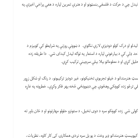
وانېدل چې د حرکت د فلسفې بنسټونو او د هنري تمرین لپاره د هغې پراخې اغېزې په
ړۍ لیدلو او درک کولو دودیزې لارې ننګوي. د ښوونې روزنې په شرایطو کې کوبېزم د
و واحد ډلې کې د بیارغونې لپاره د استعار په توګه لیدل کېدای شي. دا طریقه زده
لیل کړي او د معلوماتو بېلا بېلې سرچینې ترکیب کړي.
سټ هنرمندانو د خپلو تجربوي تخنیکونو، غیر دودیز ترکیبونو، د رنګ او شکل زړور
خلي ترڅو زده کوونکي وهڅوي چې دښوونځي څخه بهر فکر وکړي، خطرونه په غاړه
کولی شي زده کوونکو سره د دوی تخیل، د ستونزو حلولو مهارتونو او د ځان باور ته
یوبېسټ هنرمندانو ډېر وخت د یو بل سره نږدې همکارۍ کې کار کاوه، نظریات،