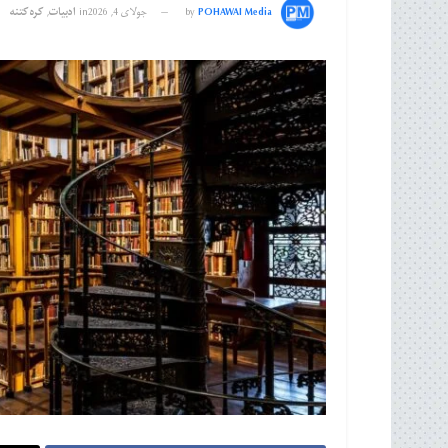
POHAWAI Media
by
جولای 4, 2026
in
ادبیات
,
کره‌کتنه