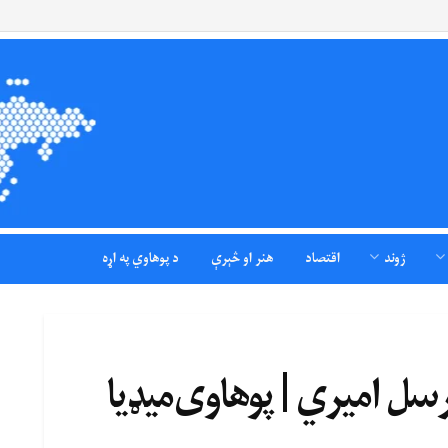
ژوند
اقتصاد
هنر او څېرې
د پوهاوي په اړه
مرسل امیري | پوهاوی‌میډیا