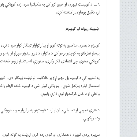
۹ ــ د کوبېسټ تیورۍ او خبرو اترو کې په ښکېلتیا سره، زده کوونکي وت
اړه دقیق پوهاوی رامنځته کړي.
ښوونه روزنه او کوبېزم
کوبېزم د بصري عناصرو په ټوټه کولو او بیا راټولولو ټینګار کولو سره د ن
پېچلو نظریاتو په کوچنیو برخو کې د ماتولو، د ډېرو لیدونو سپړلو او په ی
کوونکي هڅوي چې انتقادي فکر وکړي، ستونزې له بېلابېلو زاویو څخه تح
په تعلیم کې د کوبېزم بل مهم اړخ پر خلاقیت او نوښت ټینګار دی. کوبې
استعمال لپاره پېژندل شوي. ښوونکي کولی شي د کوبېزم څخه الهام وا
واخلي او د ځان څرګندولو نوې لارې ولټوي.
د هنري تجربې او تخلیقي بیان لپاره د فرصتونو په برابرولو سره، ښوونکي 
وده ورکړيې
سربېره پردې کوبېزم د همکارۍ او ګډې زده کړې ارزښت په ګوته کوي. ک