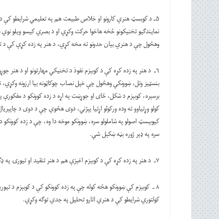
۵ـ د کوبسټ هنري کارونو او خلاص طبیعت هم په تعلیمي شرایطو کې د 
نمایندګیو تخنیکونو څخه هاخوا حرکت وکړي او د بصري کیسو ویلو نوي 
وهڅول چې د هنري بیان حدونو ته مخه کړي، د هنر په زده کړې کې د ت
۶ـ د هنر په زده کړه کې د کوبېزم نفوذ د تخنیکي مهارتونو او د هنر ج
بنسټیز وتل، ښوونکي وهڅول چې خپل نصاب چوکاټونه بیا ارزونه وکړي، ن
برسېره، کوبېزم د شکل، ځای او جوړښت په اړه د زده کوونکو د مفکورې پ
کولو وړتیاوو ته وده ورکولو اړتیا پېژني، دوی هڅوي چې د دوی د چاپېری
کیوبېسټ اصولو په شاملولو سره، ښوونکو موخه دا وه، چې د زده کوونکو 
سره په ډېر ژوره بڼه ښکېل شي.
۷ـ د هنر په زده کړه کې د کوبېزم اغېزې هم د هنر تنقید او تیورۍ په ډګر کې څرګند شو.
۸ ـ کوبېزم کې ښوونکو هڅه کوله چې په زده کوونکو کې د کوبېزم د تیو
کولتوري شرایطو کې د هنري اثارو تحلیل په جدي توګه وکړي.