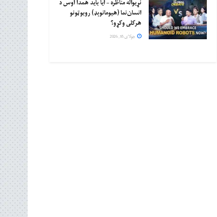
نړیواله مناظره – ایا باید همدا اوس د
انسان‌نما (هیومانوېډ) روبوټونو
هرکلی وکړو؟
جولای 18, 2026