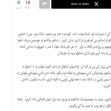
0
14
Share on Twitter
VIEWS
خپرول
کې د ډېرو لید لور استازیتوب دی. کوبېزم د هنر یو بنسټیز حرکت وو، چې د شلمې
 او استازو یې لیدلوري او لارې بدلې کړې. د پابلو پیکاسو او جورجس بریک لخوا
ونونو پر وړاندې انقلاب وکړ. د دې غورځنګ نفوذ د هنر د جوړولو له ساحې څخه
یس او زده کړې نوې لارې هڅولو سره په مخ ولاړ.
بي نړۍ کې یې ور ګډ کړ، فرانسوي لیکوال او شاعر ګیوم اپولینر و. د اصولو له
کونو پېژندونکی ادبي ښوونځی په توګه باید وګنو.ځکه ددې ادبي ښوونځي پلویان په
 یوې زاویې تر څنګ باید د هغه ټولې زاویې په ګوته کړي. اندره سالمون، ماکس
 کېږي.
وکړي، دوی په جیومیټریک شکلونو او یو بل سره تړل شوي الوتکې مات کړي. پایله
نګول ترڅو نړۍ په نوې رڼا کې وګوري.