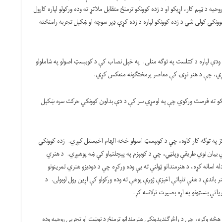
ه د ټیم کار، اړیکو او د زده کوونکو ترمنځ متقابل ملاتړ ته وده ورکولو لپاره کارول
، ښوونکي کولی شي د زده کوونکو لپاره د زده کړې ډېر سوچه او ښکېل تجربه رامنځته
د ودې لپاره د کتلست په توګه منلی. په خپل نصاب کې د کوبېسټ اصولو په شاملولو
 کړي، چې د هنر نړۍ کې معاصر پرمختګونه منعکس کړي.
کوونکو ته فرصت ورکوي چې په لومړي سر کې د دې بدلون کوونکي حرکت سره ښکېل
کز په توګه کار کاوه، چې د کوبېسټ اصولو څخه الهام اخیستل کېږي. زده کوونکي
ي بیان نوي طریقې وپلټي، چې د کوبېزم په پېچلتیاو کې ښه پوهېږي. د هنري
ه اسانه کړه، د هنرمندانو ټولنې ته یې وده ورکړه چې د دودیزو هنري تمرینونو
ر باندې د هغې تلپاتې اغېزې ژورې پوهې ته وده ورکولو کې اړین رول لوبولی. د
یاتي بنسټونو په اړه بصیرت ترلاسه کړ.
یو هڅه وکړه، چې د راڅرګندیدونکي هنرمندانو ترمنځ د نوښت او تجربې روحیه وده