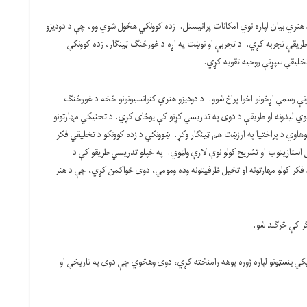
هنري بیان لپاره نوي امکانات پرانیستل. زده کوونکي هڅول شوي وو، چې د دودیزو
طریقې تجربه کړي. د تجربې او نوښت په اړه د غورځنګ ټینګار، زده کوونکي
خلیقي سپړنې روحیه تقویه کړي.
وړونې رسمي اړخونو اخوا پراخ شوو. د دودیزو هنري کنوانسیونونو څخه د غورځنګ
وي لیدونه او طریقې د دوی په تدریسي کړنو کې یوځای کړي. د تخنیکي مهارتونو
وهاوي د پراختیا په ارزښت هم ټینګار وکړ. ښوونکي د زده کوونکو د تخلیقي فکر
ال استازیتوب او تشریح کولو نوې لارې ولټوي. په خپلو تدریسي طریقو کې د
د فکر کولو مهارتونه او تخیل ظرفیتونه وده ومومي، دوی ځواکمن کړي، چې د هنر
ریکي بنسټونو لپاره ژوره پوهه رامنځته کړي، دوی وهڅوي چې دوی په تاریخي او