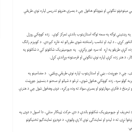
دریسي مېتودونو ننګونې او ښوونکو هڅول چې د بصري هنرونو تدریس لپاره نوي طریقې
و په رښتینې توګه په سمه توګه استازیتوب باندې تمرکز کوي. زده کوونکي روزل
ور کړي ، د لید او تناسب رامنځته شوي مقرراتو ته غاړه کېږدي. د کوبېزم راتګ
ده کړې طریقو په اړه له سره غور وکړي. په جیومیټریک شکلونو کې د شکلونو په
ار، د هنر زده کړې لپاره نوې ننګونې او فرصتونه وړاندې کړل.
و دی، چې د جوړښت، بڼې او استازیتوب لپاره نوې طریقې وپلټي. د مضامینو په
ربه کولو سره، زده کوونکي هڅول شوي، ترڅو د شیانو او صحنو د بنسټیز جوړښت
و ترمنځ د فکري مهارتونو او بصري سواد ته وده ورکړه، دوی وهڅول شول چې د هنري
و د تحریف او جیومیټریک شکلونو باندې د دې حرکت ټینګار منلي، دا اصول د دوی په
ا نړۍ ته د لیدو او نمایندګۍ نوې لارې ولټوي، د دودیزو نمایندګیو تخنیکونو
ي.