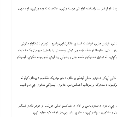
ه د څو اړخیز لید رامنځته کولو کې مرسته وکړي، خلاقیت ته وده ورکړي، او د دوی
ړی د دې اغېزمن هنري خوځښت کلیدي ځانګړتیاوې وڅېړو. کوبېزم د شکلونو د ټوټې
ازیتوب دی. هنرمندانو هڅه کوله چې توکي او صحنې په بنسټیز جیومیټریک شکلونو
 کړي. له دودیزو تخنیکونو څخه وتل او پخواني لید لوري او نورمونه ننګوي، لیدونکو
 ځایي اړیکې د دودیز خطي لیدلور پر ځای د جیومیټریک شکلونو د یوځای کولو له
 ترکیبونه د متحرک او پېچلتیا احساس سره جذبوي، لیدونکي هڅوي چې د واقعیت
، چې د دوی د ظاهري بڼې پر ځای د مضامینو اصلي جوړښت او جوهر باندې ټینګار
او مفکورې سپړنه وکړي، د هنري بیان نوي طریقو ته لاره هواره کړي.