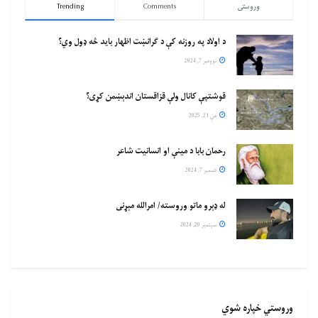
وروستی
Comments
Trending
د اولاد په روزنه کې د ګرانښت اظهار باید څه ډول وي؟
نوومبر 7, 2024
قوشتپې کانال ولې قزاقستان اندېښمن کړی؟
مې 21, 2025
رحمان بابا د مینې او انسانیت شاعر
دسمبر 7, 2024
له ډېرو ماتو وروسته/ امرالله مېړنی
سپتمبر 20, 2024
وروستي خپاره شوي