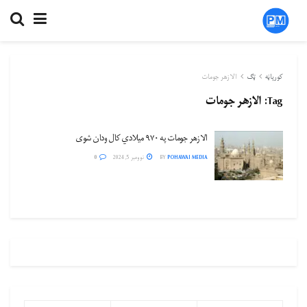
کورپاڼه
ټګ
الازهر جومات
Tag:
الازهر جومات
الازهر جومات په ۹۷۰ میلادي کال ودان شوی
POHAWAI MEDIA
BY
نوومبر 5, 2024
0