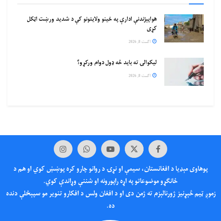
هواپېژندنې ادارې په ځینو ولایتونو کې د شدید ورښت اټکل
کړی
اگست 8, 2026
لیکوالۍ ته باید څه ډول دوام ورکړو؟
اگست 8, 2026
پوهاوی‌ مېډیا د افغانستان، سیمې او نړۍ د روانو چارو کره پوښښ کوي او هم د
ځانګړو موضوعاتو په اړه راپورونه او شننې وړاندې کوي.
زموږ ټیم څېړنیز ژورنالېزم ته ژمن دی او د افغان ولس د افکارو تنویر مو سپېڅلې دنده
ده.