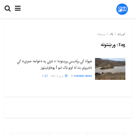
کورپاڼه
ټګ
ورښتونه
Tag:
ورښتونه
هېواد کې پرله‌پسې ورښتونه؛ د غزني په «خواجه‌ عمري» کې
ذخیروي بند له اوبو ډک شو | پوهاوی‌نیوز
POHAWAI MEDIA
BY
اپریل 4, 2026
0