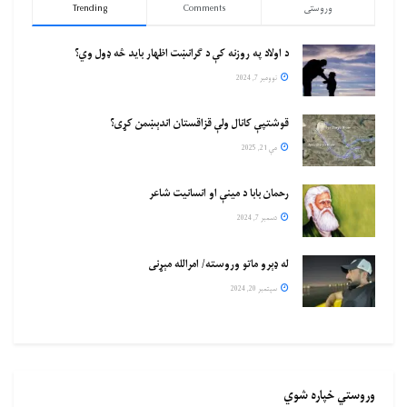
وروستی
Comments
Trending
د اولاد په روزنه کې د ګرانښت اظهار باید څه ډول وي؟
نوومبر 7, 2024
قوشتپې کانال ولې قزاقستان اندېښمن کړی؟
مې 21, 2025
رحمان بابا د مینې او انسانیت شاعر
دسمبر 7, 2024
له ډېرو ماتو وروسته/ امرالله مېړنی
سپتمبر 20, 2024
وروستي خپاره شوي