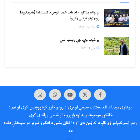
نړیواله مناظره – ایا باید همدا اوس د انسان‌نما (هیومانوېډ)
روبوټونو هرکلی وکړو؟
جولای 18, 2026
یو خوب وي، چې رښتیا شي
جون 23, 2026
پوهاوی‌ مېډیا د افغانستان، سیمې او نړۍ د روانو چارو کره پوښښ کوي او هم د
ځانګړو موضوعاتو په اړه راپورونه او شننې وړاندې کوي.
زموږ ټیم څېړنیز ژورنالېزم ته ژمن دی او د افغان ولس د افکارو تنویر مو سپېڅلې دنده
ده.