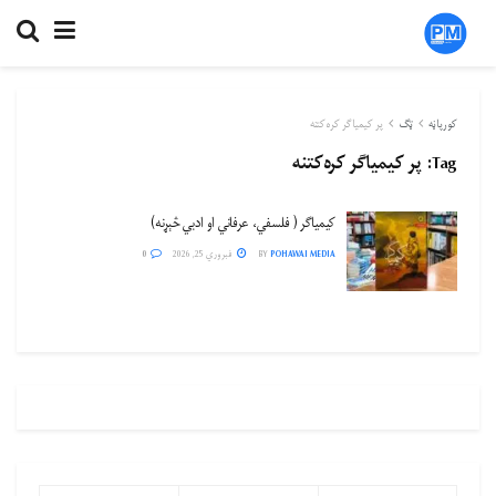
کورپاڼه
ټګ
پر کیمیاګر کره‌کتنه
Tag:
پر کیمیاګر کره‌کتنه
کیمیاگر ( فلسفي، عرفاني او ادبي څېړنه)
POHAWAI MEDIA
BY
فبروري 25, 2026
0