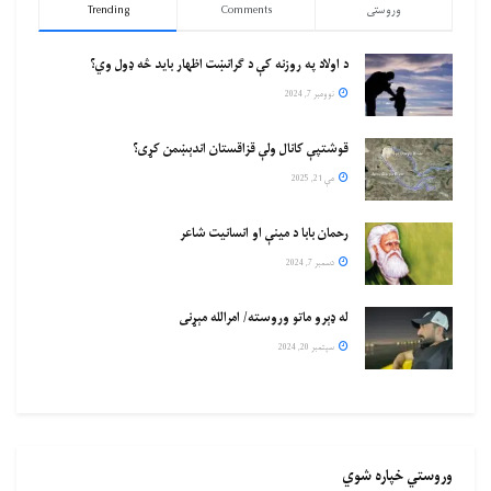
وروستی
Comments
Trending
د اولاد په روزنه کې د ګرانښت اظهار باید څه ډول وي؟
نوومبر 7, 2024
قوشتپې کانال ولې قزاقستان اندېښمن کړی؟
مې 21, 2025
رحمان بابا د مینې او انسانیت شاعر
دسمبر 7, 2024
له ډېرو ماتو وروسته/ امرالله مېړنی
سپتمبر 20, 2024
وروستي خپاره شوي