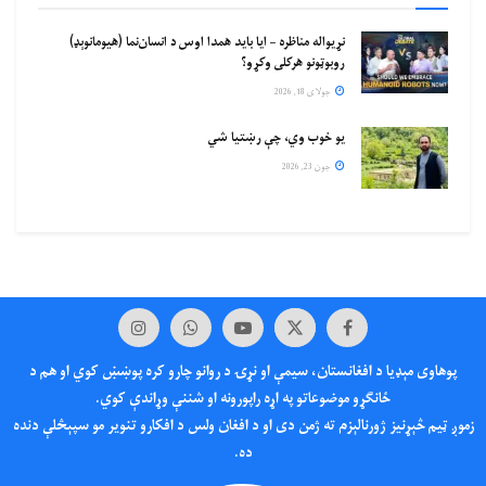
نړیواله مناظره – ایا باید همدا اوس د انسان‌نما (هیومانوېډ)
روبوټونو هرکلی وکړو؟
جولای 18, 2026
یو خوب وي، چې رښتیا شي
جون 23, 2026
پوهاوی‌ مېډیا د افغانستان، سیمې او نړۍ د روانو چارو کره پوښښ کوي او هم د
ځانګړو موضوعاتو په اړه راپورونه او شننې وړاندې کوي.
زموږ ټیم څېړنیز ژورنالېزم ته ژمن دی او د افغان ولس د افکارو تنویر مو سپېڅلې دنده
ده.