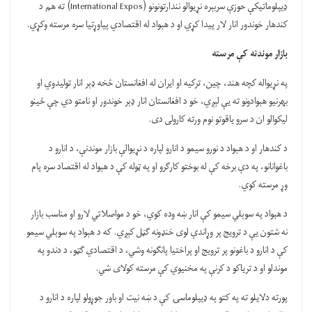
ډيپلوماتیکې حوزې سربېره نړیوالو نندارتونونو (International Expos) ته هم د
کندهار خوندور انار لار پیدا کړي او د هېواد له اقتصادي پیاوړتیا سره مرسته وکړي.
بازار موندنه کې مرسته
په نړیواله کچه هند، چین، ترکیه او ایران له افغانستان څخه ډېر انار تولیدوي او
بهرنیو هېوادونو ته یې لېږي، خو د افغانستان انار ډېر خوندور او نامتو دي چې ځینو
لیکوالو ان د سرو یاقوتو نوم ورته کارولی دی.
د کندهار او د هېواد د نورو سیمو د انارو لپاره د نړیوالې بازار موندنې، د انارو د
باغوانانو، په دې برخه کې له بوختو کارګرو او په ټوله کې د هېواد له اقتصاد سره پام
وړ مرسته کوي.
د هېواد په سوېلي سیمو کې انار ښه وده کوي، خو د مواصلاتي لارو او مناسب بازار
نه شتون یې د ترویج پر وړاندې لوی خنډونه ګڼل کېږي. که د هېواد په سوېلي سیمو
کې د انارو د باغونو پر ترویج او پراختیا پانګونه وشي، د اقتصادي ګټو، د دندو په
موندلو او د تریاکو د کرنې په مخنیوي کې مرسته کولای شي.
پورته دلایلو ته په کتو په ډيپلوماسۍ کې د ښه نیت او باور جوړولو لپاره د انارو د