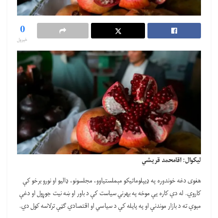
0
خپرول
لیکوال: اقامحمد قریشي
هغوی دغه خوندوره په ډيپلوماتیکو مېملستیاوو، مجلسونو، ډالیو او نورو برخو کې
کاروي. له دې کاره یې موخه په بهرني سیاست کې د باور او ښه نیت جوړول او دغې
مېوې ته د بازار موندنې او په پایله کې د سیاسي او اقتصادي ګټې ترلاسه کول دي.