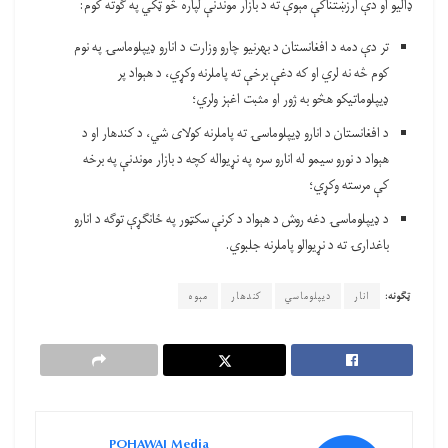
ډالیو او دې ارزښتناکې مېوې ته د بازار موندنې لپاره څو ټکي په ګوته کوم:
تر دې دمه د افغانستان د بهرنیو چارو وزارت د انارو ډيپلوماسۍ په نوم
کوم څه نه لري او که دغې برخې ته پاملرنه وکړي، د هېواد پر
ډيپلوماتیکو هڅو به ژور او مثبت اغېز ولري؛
د افغانستان د انارو ډيپلوماسۍ ته پاملرنه کولای شي، د کندهار او د
هېواد د نورو سیمو له انارو سره په نړیواله کچه د بازار موندنې په برخه
کې مرسته وکړي؛
د ډيپلوماسۍ دغه روش د هېواد د کرنې سکټور په ځانګړې توګه د انارو
باغدارۍ ته د نړیوالو پاملرنه جلبوي.
ټګونه:
انار
دیپلوماسي
کندهار
مېوه
POHAWAI Media