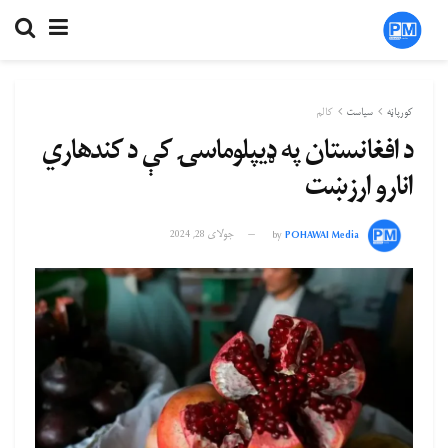
کورپاڼه
سیاست
کالم
د افغانستان په ډيپلوماسۍ کې د کندهاري
انارو ارزښت
POHAWAI Media
by
جولای 28, 2024