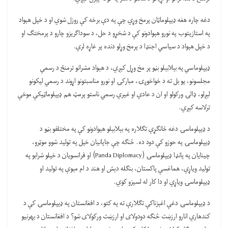
دغه چاره هغه ډيپلوماټان پرمخ وړي چې په دې برخه کې روزل شوي او د خپل هېواد
په استازیتوب په نورو هېوادونو کې د شخړو د حل، د سوداګریزو چارو د پرمختګ او
د خپل هېواد د سیاسي اجنډا د پرمخ وړلو دنده پر غاړه لري.
ډيپلوماسي په بېلابېلو بڼو پر مخ وړل کېږي، د هېواد مشرانو ترمنځ د رسمي
مجلسونو، یو بل ته د خواخوږۍ، مبارکۍ او نورو مناسبتونو اړوند د رسمي لیکونو
لېږلو، ډالۍ ورکولو او ان د عادي او غیري رسمي ناستو پرمټ هم ډيپلوماټیکې موخې
ترلاسه کېږي.
د ډيپلوماسۍ دغه ځانګړې تګلاره په بېلابېلو هېوادونو کې په مختلفو بڼو د
ډيپلوماسۍ په حوزو کې دود ده. څنګه چې جاپانیان خپل په تولید شوو موټرو،
چینایان په پانډا ډيپلوماسۍ (Panda Diplomacy) او فرانسویان د خپلو شرابو په
تولید ویاړي، هماغسې پاکستان، بنګله دېش او هند د ام مېوې په تولید او
ډيپلوماسۍ ویاړي او دا کار له لسیزو کوي.
د ډيپلوماسۍ دغې اغېزناکې تګلارې ته په کتو، د افغانستان په ډيپلوماسۍ کې د
کندهاري انارو ارزښت څنګه دودولای او ارزښت ورکولای شو؟ د افغانستان د بهرنیو