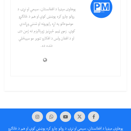
پوهاوی‌ مېډیا د افغانستان، سیمې او نړۍ د
روانو چارو کره پوښښ کوي او هم د ځانګړو
موضوعاتو په اړه راپورونه او شننې وړاندې
کوي. زموږ ټیم څېړنیز ژورنالېزم ته ژمن دی
او د افغان ولس د افکارو تنویر مو سپېڅلې
دنده ده.
پوهاوی‌ مېډیا د افغانستان، سیمې او نړۍ د روانو چارو کره پوښښ کوي او هم د ځانګړو