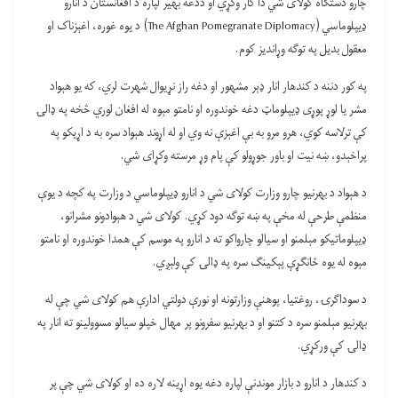
چارو دستګاه کولای شي دا کار وکړي او ددغه بهیر لپاره د افغانستان د انارو
ډيپلوماسي (The Afghan Pomegranate Diplomacy) د یوه غوره، اغېزناک او
معقول بدیل په توګه وړاندیز کوم.
په کور دننه د کندهار انار ډېر مشهور او دغه راز نړیوال شهرت لري، که یو هېواد
مشر یا لوړ پوړی ډيپلوماټ دغه خوندوره او نامتو مېوه له افغان لوري څخه په ډالۍ
کې ترلاسه کوي، هرو مرو به بې اغېزې نه وي او له اړوند هېواد سره به د اړیکو په
پراخېدو، ښه نیت او باور جوړولو کې پام وړ مرسته وکړای شي.
د هېواد د بهرنیو چارو وزارت کولای شي د انارو ډيپلوماسي د وزارت په کچه د یوې
منظمې طرحې له مخې په ښه توګه دود کړي. کولای شي د هېوادونو مشرانو،
ډيپلوماتیکو مېلمنو او سیالو چارواکو ته د انارو په موسم کې همدا خوندوره او نامتو
مېوه له یوه ځانګړې پېکینګ سره په ډالۍ کې ولېږي.
د سوداګرۍ، روغتیا، پوهنې وزارتونه او نورې دولتي ادارې هم کولای شي چې له
بهرنیو مېلمنو سره د کتنو او د بهرنیو سفرونو پر مهال خپلو سیالو مسوولینو ته انار په
ډالۍ کې ورکړي.
د کندهار د انارو د بازار موندنې لپاره دغه یوه اړینه لاره ده او کولای شي چې پر