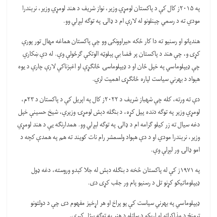
په ۲۰۱۵ز کال کې د پاکستان لومړي وزیر، نواز شریف د هند لومړي وزیر، نرېندرا
مودي ته د رسمي چېنلونو له لارې ام د ډالۍ په توګه لېږلي وو.
هندیانو او رسنیو ته دا کار ځکه حیراوونکی وو چې پاکستان هماغه مهال تور پورې
کړی و، چې هند د پاکستان پر فضا بې پېلوټه الوتکې ګرځولې وې. له دې ښکاري
چې ډيپلوماسي په خپل ځان او د ډيپلوماسۍ ځانګړې او اغېزناکې لارې چارې د یوه
هېواد د بهرني سیاست لپاره ځانګړی اهمیت لري.
دې ته ورته، کله چې شهباز شریف د ۲۰۲۲ز کال په اپریل کې د پاکستان د ۲۳م،
لومړي وزیر په توګه دنده پیل کړه، د بنګله دېش لومړۍ وزیرې، شیخ حسینې خپل
دغه سیال ته زر کیلو ګرامه ام د ډالۍ په توګه لېږلي وو. همدارنګه یې د هند لومړي
وزیر، نرېندرا مودي او د دې هېواد ولسمشر رام نات کویند ته هم په همدې کچه د
امو ډالۍ ور لېږلې وې.
په ۱۹۷۱ز کې له پاکستان څخه د بنګله دېش له جلا کېدو وروسته، دغه ډول
ډيپلوماتیکو کړنو تل د رسنیو پام ور جلب کړی دی.
ډيپلوماسي په بهرني سیاست کې یو پراخ او هر اړخیز مفهوم دی چې د دولتونو
ترمنځ د مذاکراتو او اړیکو د ساتلو د هنر په توګه پېژل کېږي.