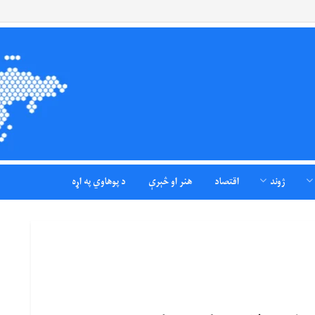
ژوند
اقتصاد
هنر او څېرې
د پوهاوي په اړه