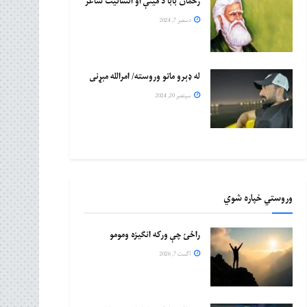
رحمان بابا د مینې او انسانیت شاعر
دسمبر 7, 2024
له ډېرو ماتو وروسته/ امرالله مېړنی
سپتمبر 20, 2024
وروستي خپاره شوي
راځئ چې ورکه انګیزه ومومو
اگست 7, 2026