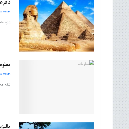
د فرعون ل
AI MEDIA
ژباړه: ح
معلوم
AI MEDIA
لیکنه: مح
مالیزی