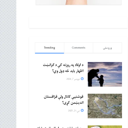
وروستی
Comments
Trending
د اولاد په روزنه کې د ګرانښت
اظهار باید څه ډول وي؟
نوومبر 7, 2024
قوشتپې کانال ولې قزاقستان
اندېښمن کړی؟
مې 21, 2025