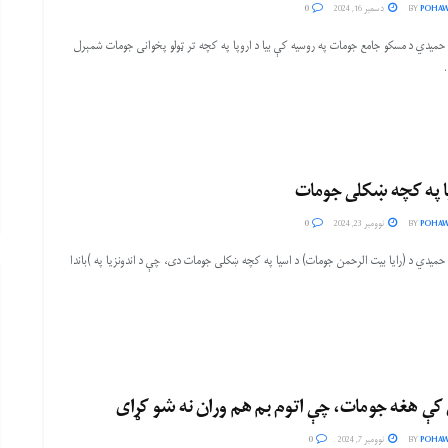
POHAW
BY
دسمبر 16, 2024
0
 حمیدي د مسکو جامع جومات په روسیه کې بیا د اروپا په کچه تر ټولو پخوانی جومات شمېرل
ا په کچه ښکلی جومات
POHAW
BY
نوومبر 23, 2024
0
حمیدي د (رایا بیت الرحمن جومات) د اسیا په کچه ښکلی جومات دی، چې د اندونزیا په )باندا
 کې هغه جومات، چې اتوم بم هم وران نه شو کړای
POHAW
BY
نوومبر 7, 2024
0