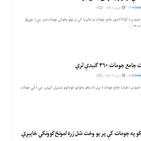
POHAW
BY
جنوري 6, 2025
0
حمیدي د کوالالامپور جامع جومات په مالیزیا کې تر ټولو پخوانی جومات دی، چې د جوړولو
امع جومات ۴۶۰ ګنبدې لري
POHAW
BY
دسمبر 17, 2024
0
 حمیدي د هرات جامع جومات د نړۍ له پنځو پخوانیو جوماتونو شمېرل کېږي، چې د آبي جومات
.
و په جومات کې پر یو وخت شل زره لمونځ‌کوونکي ځایېږي