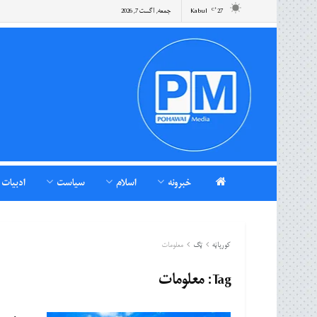
27
Kabul
جمعه, اگست 7, 2026
°C
خبرونه
اسلام
سیاست
ادبیات
کورپاڼه
ټګ
معلومات
Tag:
معلومات