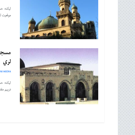
لیکنه: ح
موقعیت لر
مسجد 
لري
AI MEDIA
لیکنه: ح
درېیم مق