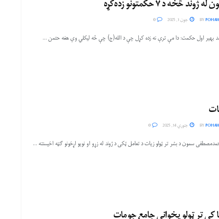
ه ژوند څخه د ۷ حکمتونو زده‌کړه
POHAW
BY
جون 1, 2025
0
امد بهیر اول حکمت: دا مې ترې نه زده کړل چې د الله(ج) چې څه لیکلي وي هغه حتمن ...
ات
POHAW
BY
جنوري 14, 2025
0
مدمصطفی سمون د بشر تر ټولو زیات د تعامل ټکی د ژوند له زړو او نویو اړخونو ګټه اخیستنه ...
ا کې تر ټولو پخوانی جامع جومات