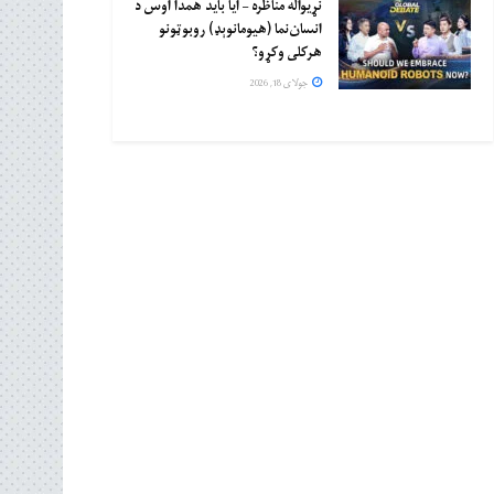
نړیواله مناظره – ایا باید همدا اوس د
انسان‌نما (هیومانوېډ) روبوټونو
هرکلی وکړو؟
جولای 18, 2026