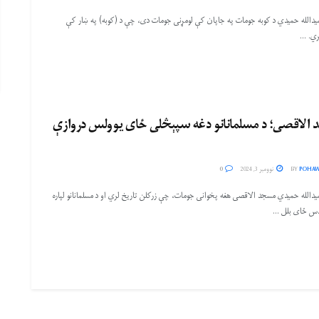
میدالله حمیدي د کوبه جومات په جاپان کې لومړنی جومات دی، چې د (کوبه) په ښار کې
ي. ...
الاقصی؛ د مسلمانانو دغه سپېڅلی ځای یوولس دروازې
POHAW
BY
نوومبر 3, 2024
0
میدالله حمیدي مسجد الاقصی هغه پخوانی جومات، چې زرکلن تاریخ لري او د مسلمانانو لپاره
دس ځای بلل ...