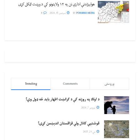
هواپېژندنې ادارې نن په ۱۲ ولایتونو کې د ورښت اټکل کړی
POHAWAI MEDIA
BY
سپتمبر 15, 2024
0
وروستی
Comments
Trending
د اولاد په روزنه کې د ګرانښت اظهار باید څه ډول وي؟
نوومبر 7, 2024
قوشتپې کانال ولې قزاقستان اندېښمن کړی؟
مې 21, 2025