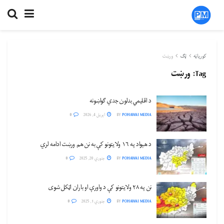
کورپاڼه
ټګ
ورښت
Tag:
ورښت
د اقلیمي بدلون جدي ګواښونه
POHAWAI MEDIA
BY
اپریل 4, 2026
0
د هېواد په ۱۶ ولایتونو کې به نن هم ورښت ادامه لري
POHAWAI MEDIA
BY
جنوري 20, 2025
0
نن په ۲۸ ولایتونو کې د واورې او باران اټکل شوی
POHAWAI MEDIA
BY
جنوري 1, 2025
0