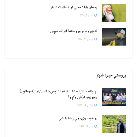
رحمان بابا د مینې او انسانیت شاعر
دسمبر 7, 2024
له ډېرو ماتو وروسته/ امرالله مېړنی
سپتمبر 20, 2024
وروستي خپاره شوي
نړیواله مناظره – ایا باید همدا اوس د انسان‌نما (هیومانوېډ)
روبوټونو هرکلی وکړو؟
جولای 18, 2026
یو خوب وي، چې رښتیا شي
جون 23, 2026