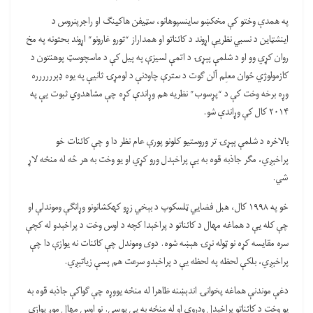
په همدې وختو کې مخکښو ساینسپوهانو، سټیفن هاکینګ او راجرپنروس د
اینشټاین د نسبي نظریې اړوند د کائناتو او همداراز “تورو غارونو” اړوند بحثونه په مخ
روان کړي وو او د شلمې پېړۍ د اتمې لسیزې په پیل کې د ماسچوسټ پوهنتون د
کازمولوژي ځوان معلِم آلن ګوت د سترې چاودنې د لومړۍ ثانیې په یوه ډېرررررره
وړه برخه وخت کې د “پړسوب” نظریه هم وړاندې کړه چې مشاهدوي ثبوت یې په
۲۰۱۴ کال کې وړاندې شو.
بالاخره د شلمې پېړۍ تر وروستیو کلونو پورې عام نظر دا و چې کائنات خو
پراخېږي، مګر جاذبه قوه به یې پراخېدل ورو کړي او یو وخت به هر څه له منځه لاړ
شي.
خو په ۱۹۹۸ کال، هبل فضایي ټلسکوپ د بېخي زړو کهکشانونو وړانګې وموندلې او
چې کله یې د هماغه مهال د کائناتو د پراخېدا کچه د اوس وخت د پراخېدو له کچې
سره مقایسه کړه نو ټوله نړۍ هېښه شوه. دوی وموندل چې کائنات نه یوازې دا چې
پراخېږي، بلکې لحظه په لحظه یې د پراخېدو سرعت هم پسې زیاتېږي.
دغې موندنې هماغه پخوانۍ اندېښنه ظاهرا له منځه یووړه چې ګواکې جاذبه قوه به
یو وخت د کائناتو پراخېدل ودروي او له منځه به یې یوسي. نو اوس مهال موږ یوازې