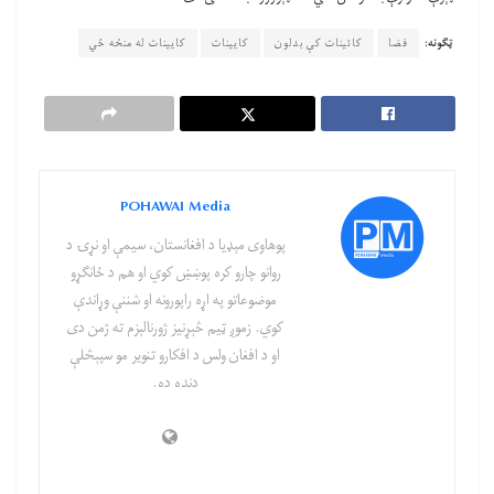
ټګونه:
فضا
کائینات کې بدلون
کایینات
کایینات له منځه ځي
POHAWAI Media
پوهاوی‌ مېډیا د افغانستان، سیمې او نړۍ د
روانو چارو کره پوښښ کوي او هم د ځانګړو
موضوعاتو په اړه راپورونه او شننې وړاندې
کوي. زموږ ټیم څېړنیز ژورنالېزم ته ژمن دی
او د افغان ولس د افکارو تنویر مو سپېڅلې
دنده ده.