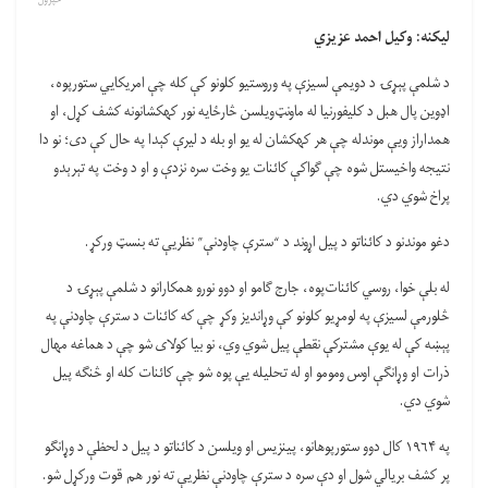
لیکنه: وکیل احمد عزیزي
د شلمې پېړۍ د دویمې لسیزې په وروستیو کلونو کې کله چې امریکایي ستورپوه،
اډوین پال هبل د کلیفورنیا له ماونټ‌ویلسن څارځایه نور کهکشانونه کشف کړل، او
همداراز ویې موندله چې هر کهکشان له یو او بله د لیرې کېدا په حال کې دی؛ نو دا
نتیجه واخیستل شوه چې ګواکې کائنات یو وخت سره نزدې و او د وخت په تېرېدو
پراخ شوي دي.
دغو موندنو د کائناتو د پیل اړوند د “سترې چاودنې” نظریې ته بنسټ ورکړ.
له بلې خوا، روسي کائنات‌پوه، جارج ګامو او دوو نورو همکارانو د شلمې پېړۍ د
څلورمې لسیزې په لومړیو کلونو کې وړاندیز وکړ چې که کائنات د سترې چاودنې په
پېښه کې له یوې مشترکې نقطې پیل شوي وي، نو بیا کولای شو چې د هماغه مهال
ذرات او وړانګې اوس ومومو او له تحلیله یې پوه شو چې کائنات کله او څنګه پیل
شوي دي.
په ۱۹۶۴ کال دوو ستورپوهانو، پینزیس او ویلسن د کائناتو د پیل د لحظې د وړانګو
پر کشف بریالي شول او دې سره د سترې چاودنې نظریې ته نور هم قوت ورکړل شو.