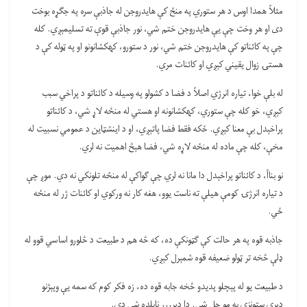
مثلاً همدا اوس د هر ستوري په منځ کې هایدروجن له جاذبې سره په جګړه بوخت
دی او هر وخت چې یې هایدروجن ختم شي، نور جاذبې قوې ته تسلیمېږي. کله
چې په کائناتو کې هایدروجن ختم شي، نور د ستورو، کهکشانونو او په ټوله کې د
هستۍ زوال یقیني کېږي او کائنات مري.
له بلې خوا، تیاره انرژي اصلاً د فضا د کشولو په وسیله د کائناتو د پراخي سبب
کېږي، خو کله چې ستوري، کهکشانونه او هستي له منځه لاړ شي، د کائناتو
پراخېدل بې معنا کېږي. ځکه فقط فضا پاتېږي، او د اینشټاین د عمومي نسبیت له
مخې، کله چې ماده له منځه لاړه شي، فضا هېڅ اهمیت نه لري.
نو بنااً، د کائناتو پراخېدل دا مانا نه لري چې ګواکې له منځه تلونکي نه دي. موږ چې
د تیاره انرژۍ کومې هیلې ته ناست یوو، هغه کار نه ورکوي او کائنات ژر له منځه
ځي.
جاذبه قوه په هر حالت کې ګټونکې ده، که څه هم د طبیعت د څلورو اساسي قوو له
ډلې څخه تر ټولو ضعیفه قوه شمېرل کېږي.
د طبیعت یو له پېچلو پدیدو څخه جابه قوه ده، زه فکر کوم که سمه یې وپېژنو
ډېرې ستونزې به مو حل شي. دا ډېرررر نابلده شی دی.