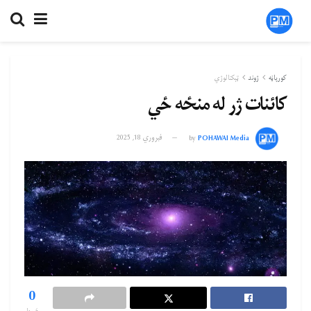
کورپاڼه
ژوند
ټېکنالوژي
کائنات ژر له منځه ځي
POHAWAI Media
by
فبروري 18, 2025
0
خپرول