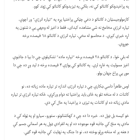
په پراخېدونکو کائناتو کې نه، بلکې په تېزېدونکو کائناتو کې ژوند کوو.
کازمولوجیسټان د کائناتو د دغې چټکې پراختیا پړه په “تیاره انرژي” ور اچوي.
تیاره انرژي مخامخ نه شي مشاهده کېدای، فقط د اغېز له وجهې یې د شتون په
اړه خبرې کېږي. د محاسبو له مخې، تیاره انرژي د کائناتو ۶۸ فیصده برخه
جوړوي.
له بلې خوا، د کائناتو ۲۸ فیصده برخه “تیاره ماده” تشکیلوي چې دا بیا د جاذبوي
اغېز مسولیت په غاړه لري. په کائناتو کې یوازې ۴ فیصده برخه د لید وړ ده چې دا
موږ یې پراخ جهان بولو.
اوس ظاهراً داسې ښکاري چې د تیاره انرژۍ اندازه تر تیاره ماده زیاته ده، نو
کائنات د له منځه تلو په ځای باید پراختیا ته دوام ورکړي، ځکه تیاره انرژي تر تیاره
مادې زیاته ده او کائنات په تېزۍ د پراخېدا په حال کې دي.
خو کیسه بل ډول ده. خبره دا ده چې د کهکشانونو، ستورو، سیارو او په ټوله کې د
مادې په منځ کې جاذبه قوه موجوده ده او په انفرادي ډول په هر اسماني جسم کې
د هغه پر له منځه وړلو بوخته ده، نو دا جنګ په نهایت کې جاذبه قوه ګټي.