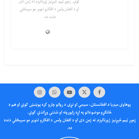
کوي. زموږ ټیم څېړنیز ژورنالېزم ته ژمن دی
او د افغان ولس د افکارو تنویر مو سپېڅلې
دنده ده.
پوهاوی‌ مېډیا د افغانستان، سیمې او نړۍ د روانو چارو کره پوښښ کوي او هم د
ځانګړو موضوعاتو په اړه راپورونه او شننې وړاندې کوي.
زموږ ټیم څېړنیز ژورنالېزم ته ژمن دی او د افغان ولس د افکارو تنویر مو سپېڅلې دنده
ده.