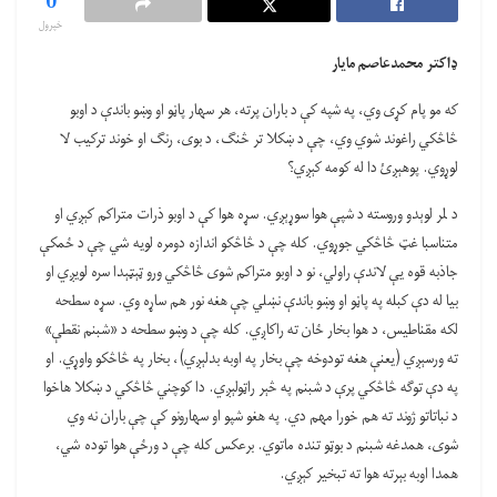
0
خپرول
ډاکتر محمدعاصم مایار
که مو پام کړی وي، په شپه کې د باران پرته، هر سهار پاڼو او وښو باندې د اوبو
څاڅکي راغوند شوي وي، چې د ښکلا تر څنګ، د بوی، رنګ او خوند ترکیب لا
لوړوي. پوهېږئ دا له کومه کېږي؟
د لمر لوېدو وروسته د شپې هوا سوړېږي. سړه هوا کې د اوبو ذرات متراکم کېږي او
متناسبا غټ څاڅکي جوړوي. کله چې د څاڅکو اندازه دومره لویه شي چې د ځمکې
جاذبه قوه یې لاندې راولي، نو د اوبو متراکم شوی څاڅکي ورو ټېټېدا سره لویږي او
بیا له دې کبله په پاڼو او وښو باندې نښلي چې هغه نور هم ساړه وي. سړه سطحه
لکه مقناطیس، د هوا بخار ځان ته راکاږي. کله چې د وښو سطحه د «شبنم نقطې»
ته ورسېږي (یعنې هغه تودوخه چې بخار په اوبه بدلېږي)، بخار په څاڅکو واوړي. او
په دې توګه څاڅکي پرې د شبنم په څېر راټولېږي. دا کوچني څاڅکي د ښکلا هاخوا
د نباتاتو ژوند ته هم خورا مهم دي. په هغو شپو او سهارونو کې چې باران نه وي
شوی، همدغه شبنم د بوټو تنده ماتوي. برعکس کله چې د ورځې هوا توده شي،
همدا اوبه بېرته هوا ته تبخیر کېږي.