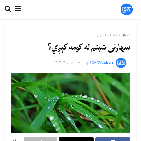
کورپاڼه
ژوند
ټېکنالوژي
سهارنی شبنم له کومه کېږي؟
POHAWAI Media
by
اپریل 29, 2025