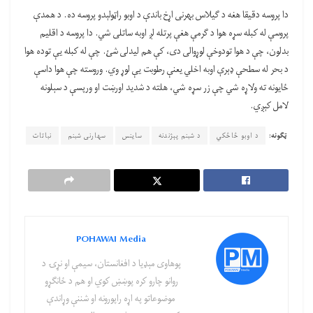
دا پروسه دقیقا هغه د ګیلاس بهرنی اړخ باندې د اوبو راټولېدو پروسه ده. د همدې
پروسې له کبله سړه هوا د ګرمې هغې پرتله لږ اوبه ساتلی شي. دا پروسه د اقلیم
بدلون، چې د هوا تودوخې لوړوالی دی، کې هم لیدلی شئ. چې له کبله یې توده هوا
د بحر له سطحې ډېرې اوبه اخلي یعنې رطوبت یې لوړ وي. وروسته چې هوا داسې
ځایونه ته ولاړه شي چې زر سړه شي، هلته د شدید اورښت او ورپسې د سېلونه
لامل کېږي.
ټګونه:
د اوبو څاڅکي
د شبنم پېژندنه
ساینس
سهارنی شبنم
نباتات
POHAWAI Media
پوهاوی‌ مېډیا د افغانستان، سیمې او نړۍ د
روانو چارو کره پوښښ کوي او هم د ځانګړو
موضوعاتو په اړه راپورونه او شننې وړاندې